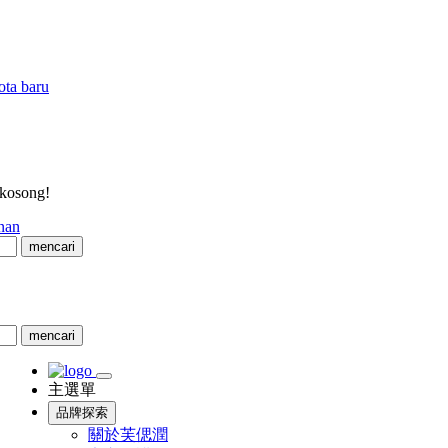
ota baru
 kosong!
nan
mencari
mencari
主選單
品牌探索
關於芙偲潤