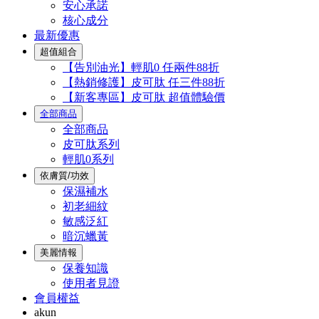
安心承諾
核心成分
最新優惠
超值組合
【告別油光】輕肌0 任兩件88折
【熱銷修護】皮可肽 任三件88折
【新客專區】皮可肽 超值體驗價
全部商品
全部商品
皮可肽系列
輕肌0系列
依膚質/功效
保濕補水
初老細紋
敏感泛紅
暗沉蠟黃
美麗情報
保養知識
使用者見證
會員權益
akun