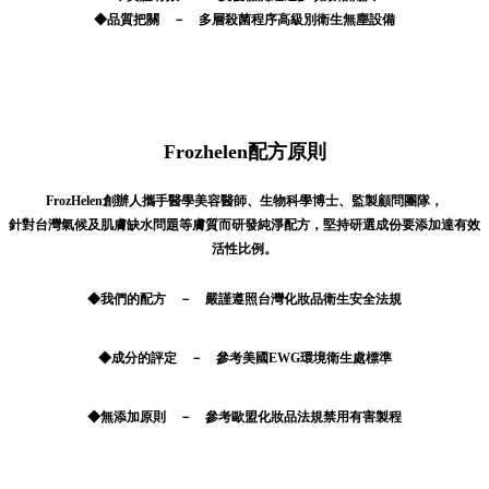
◆品質把關 － 多層殺菌程序高級別衛生無塵設備
Frozhelen配方原則
FrozHelen創辦人攜手醫學美容醫師、生物科學博士、監製顧問團隊，
針對台灣氣候及肌膚缺水問題等膚質而研發純淨配方，堅持研選成份要添加達有效
活性比例。
◆我們的配方 － 嚴謹遵照台灣化妝品衛生安全法規
◆成分的評定 － 參考美國EWG環境衛生處標準
◆無添加原則 － 參考歐盟化妝品法規禁用有害製程