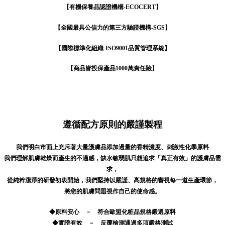
【有機保養品認證機構-ECOCERT】
【全國最具公信力的第三方驗證機構-SGS】
【國際標準化組織-ISO9001品質管理系統】
【商品皆投保產品1000萬責任險】
遵循配方原則的嚴謹製程
我們明白市面上充斥著大量護膚品添加過量的香精濃度、刺激性化學原料
我們理解肌膚乾燥而產生的不適感，缺水敏弱肌只想追求「真正有效」的護膚品需
求，
從純粹潔淨的研發初衷開始，我們堅持以嚴謹、高規格的審視每一道生產環節，
將您的肌膚問題視作自己的使命感。
◆原料安心 － 符合歐盟化粧品規格嚴選原料
◆實證有效 － 反覆檢測通過多項嚴格測試