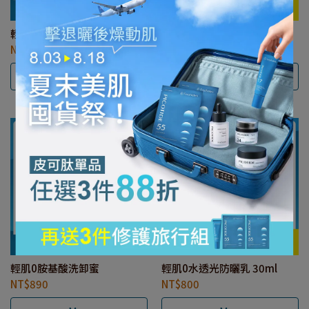
輕肌0保濕水凝露
輕肌0水潤光面膜【7入/組】
NT$990
NT$890
Mua
Mua
輕肌0胺基酸洗卸蜜
輕肌0水透光防曬乳 30ml
NT$890
NT$800