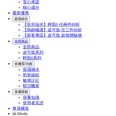
安心承諾
核心成分
最新優惠
超值組合
【告別油光】輕肌0 任兩件88折
【熱銷修護】皮可肽 任三件88折
【新客專區】皮可肽 超值體驗價
全部商品
全部商品
皮可肽系列
輕肌0系列
依膚質/功效
保濕補水
初老細紋
敏感泛紅
暗沉蠟黃
美麗情報
保養知識
使用者見證
會員權益
tài khoản