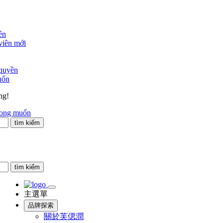
ên
viên mới
 quyền
uốn
ng!
mong muốn
tìm kiếm
tìm kiếm
主選單
品牌探索
關於芙偲潤