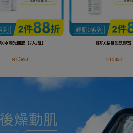
肌0水潤光面膜【7入/組】
輕肌0胺基酸洗卸蜜
NT$890
NT$890