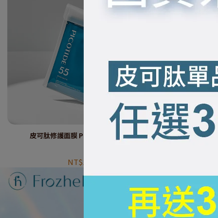
皮可肽修護面膜 PICO 55【5入/組】
皮可肽
NT$1.280