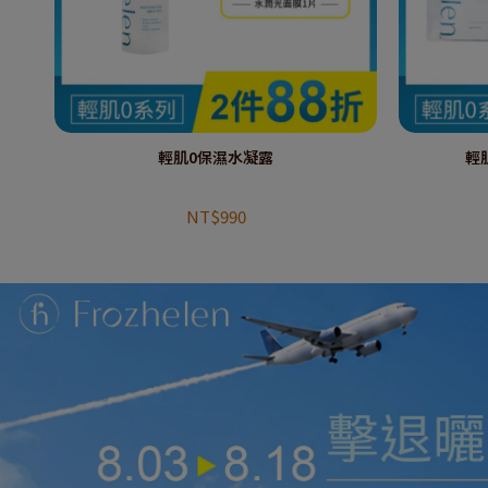
輕肌0保濕水凝露
輕
NT$990