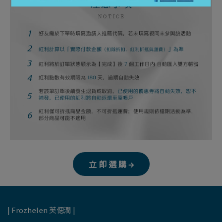
立 即 選 購 →
| Frozhelen 芙偲潤 |