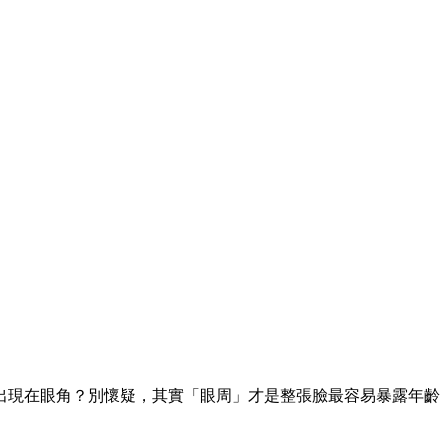
出現在眼角？別懷疑，其實「眼周」才是整張臉最容易暴露年齡