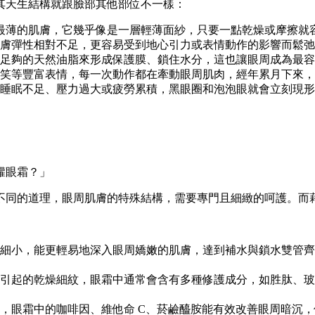
其天生結構就跟臉部其他部位不一樣：
全身最薄的肌膚，它幾乎像是一層輕薄面紗，只要一點乾燥或摩擦就
膚彈性相對不足，更容易受到地心引力或表情動作的影響而鬆弛
足夠的天然油脂來形成保護膜、鎖住水分，這也讓眼周成為最容
笑等豐富表情，每一次動作都在牽動眼周肌肉，經年累月下來，
睡眠不足、壓力過大或疲勞累積，黑眼圈和泡泡眼就會立刻現形
罐眼霜？」
同的道理，眼周肌膚的特殊結構，需要專門且細緻的呵護。而藉
細小，能更輕易地深入眼周嬌嫩的肌膚，達到補水與鎖水雙管齊
引起的乾燥細紋，眼霜中通常會含有多種修護成分，如胜肽、玻尿
，眼霜中的咖啡因、維他命 C、菸鹼醯胺能有效改善眼周暗沉