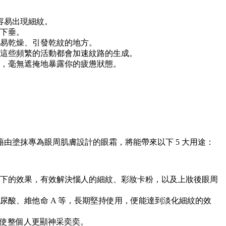
容易出現細紋。
下垂。
易乾燥、引發乾紋的地方。
這些頻繁的活動都會加速紋路的生成。
，毫無遮掩地暴露你的疲憊狀態。
由塗抹專為眼周肌膚設計的眼霜，將能帶來以下 5 大用途：
下的效果，有效解決惱人的細紋、彩妝卡粉，以及上妝後眼周
酸、維他命 A 等，長期堅持使用，便能達到淡化細紋的效
，使整個人更顯神采奕奕。