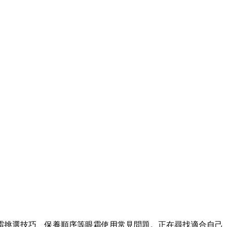
眼霜挑選技巧、保養順序等眼霜使用常見問題。正在尋找適合自己