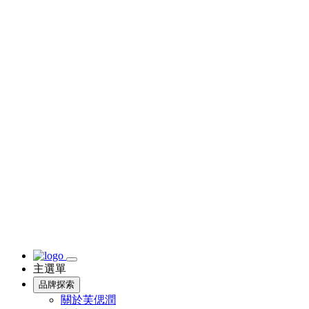
主選單
品牌探索
關於芙偲潤