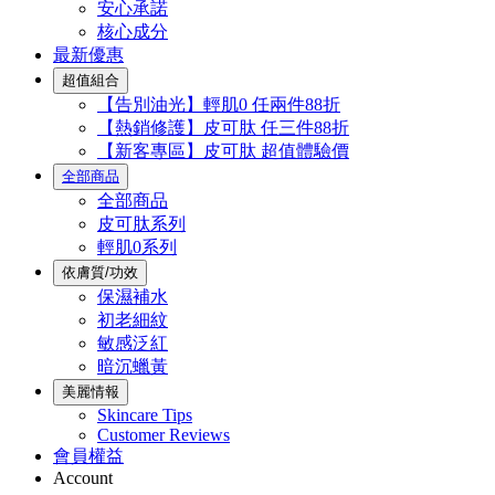
安心承諾
核心成分
最新優惠
超值組合
【告別油光】輕肌0 任兩件88折
【熱銷修護】皮可肽 任三件88折
【新客專區】皮可肽 超值體驗價
全部商品
全部商品
皮可肽系列
輕肌0系列
依膚質/功效
保濕補水
初老細紋
敏感泛紅
暗沉蠟黃
美麗情報
Skincare Tips
Customer Reviews
會員權益
Account