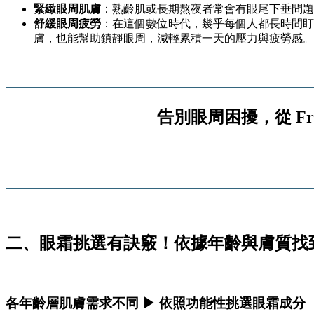
緊緻眼周肌膚
：熟齡肌或長期熬夜者常會有眼尾下垂問題
舒緩眼周疲勞
：在這個數位時代，幾乎每個人都長時間盯
膚，也能幫助鎮靜眼周，減輕累積一天的壓力與疲勞感。
告別眼周困擾，從 Fr
二、眼霜挑選有訣竅！依據年齡與膚質找
各年齡層肌膚需求不同 ▶ 依照功能性挑選眼霜成分