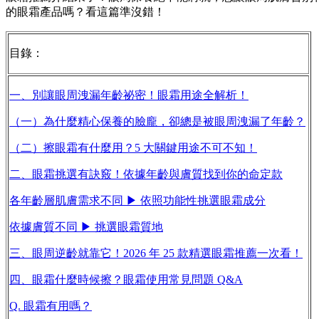
的眼霜產品嗎？看這篇準沒錯！
目錄：
一、別讓眼周洩漏年齡祕密！眼霜用途全解析！
（一）為什麼精心保養的臉龐，卻總是被眼周洩漏了年齡？
（二）擦眼霜有什麼用？5 大關鍵用途不可不知！
二、眼霜挑選有訣竅！依據年齡與膚質找到你的命定款
各年齡層肌膚需求不同 ▶ 依照功能性挑選眼霜成分
依據膚質不同 ▶ 挑選眼霜質地
三、眼周逆齡就靠它！2026 年 25 款精選眼霜推薦一次看！
四、眼霜什麼時候擦？眼霜使用常見問題 Q&A
Q. 眼霜有用嗎？