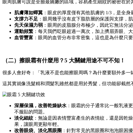
眼周肌膚可說是全臉最嬌嫩的區域，容易產生細紋的祕密在於
肌膚薄如蟬翼
：眼皮的厚度僅有其他肌膚的 1/3，是
支撐力不足
：眼周幾乎沒有皮下脂肪層的保護與支撐，肌
先天保濕力弱
：眼周的皮脂腺分布極少，因此它無法分泌
運動頻繁
：每天我們眨眼超過一萬次，加上擠眉弄眼、大
血管豐富
：眼周的血管分布非常密集，這也是為什麼只要
（二）擦眼霜有什麼用？5 大關鍵用途不可不知！
很多人會好奇：「乳液不是也能擦眼周嗎？為什麼要額外多一
這其實就像洗髮精和潤髮乳雖然都是用於秀髮，但功能卻截然不
深層保濕，改善乾燥缺水
：眼霜的分子通常比一般乳液更
不服貼的問題。
淡化細紋
：無論是因表情豐富產生的表情紋，還是因乾燥
果，讓眼周更顯年輕。
改善眼袋、淡化黑眼圈
：針對常見的黑眼圈和泡泡眼困擾