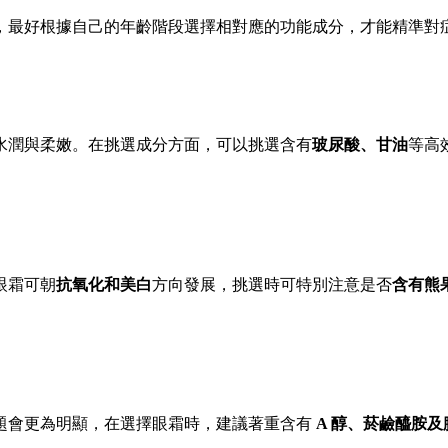
，最好根據自己的年齡階段選擇相對應的功能成分，才能精準對
水潤與柔嫩。在挑選成分方面，可以挑選含有
玻尿酸、甘油
等高
眼霜可朝
抗氧化和美白
方向發展，挑選時可特別注意是否
含有熊
。
題會更為明顯，在選擇眼霜時，建議著重含有
A 醇、菸鹼醯胺及