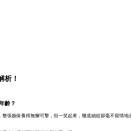
解析！
年齡？
，整張臉保養得無懈可擊，但一笑起來，幾道細紋卻毫不留情地