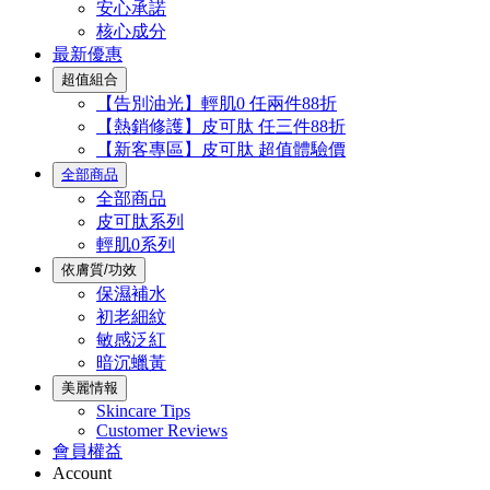
安心承諾
核心成分
最新優惠
超值組合
【告別油光】輕肌0 任兩件88折
【熱銷修護】皮可肽 任三件88折
【新客專區】皮可肽 超值體驗價
全部商品
全部商品
皮可肽系列
輕肌0系列
依膚質/功效
保濕補水
初老細紋
敏感泛紅
暗沉蠟黃
美麗情報
Skincare Tips
Customer Reviews
會員權益
Account