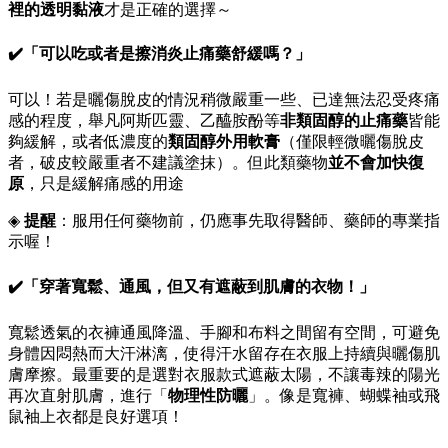
裡的透明黏液
才是正確的選擇～
✔️「可以吃或者是擦消炎止痛藥舒緩嗎？」
可以！若是曬傷脫皮的情況稍微嚴重一些、已達無法忍受疼痛
感的程度，舉凡阿斯匹靈、乙醯胺酚等
非類固醇的止痛藥
皆能
夠緩解，或者低濃度的
類固醇外用軟膏
（僅限輕微曬傷脫皮
者，破皮較嚴重者不建議塗抹）。但此類藥物
並不會加快復
原
，只是緩解痛感的用途
◈
提醒
：服用任何藥物前，仍應事先取得醫師、藥師的專業指
示喔！
✔️「穿著寬鬆、通風，但又有遮蔽到肌膚的衣物！」
寬鬆透氣的衣褲通風降溫、手腳和布料之間留有空間，可避免
身體因悶熱而大汗淋漓，使得汗水留存在衣服上持續與曬傷肌
膚摩擦。最重要的是選對衣服款式遮蔽太陽，不讓毒辣的陽光
再次直射肌膚，進行「
物理性防曬
」。像是寬褲、蝴蝶袖或飛
鼠袖上衣都是良好選項！