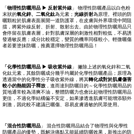
「
物理性防曬用品 ▶ 反射紫外線
」
物理性防曬產品以白色粉
末狀的
氧化鋅、二氧化鈦
為元素；
光線折射
為原理。裡頭的防
曬顆粒於肌膚表面展開一道防護罩，在皮膚與外界環境中間阻
擋，將紫外線反射、折射、散射出去。由於物理性防曬用品只
會停留在肌膚表層，針對肌膚深層的刺激性相對較低，不易誘
發過敏反應；成分比較穩定，變質的機率同樣較小。輕微曬傷
者若要塗抹防曬，推薦選擇物理性防曬用品！
「化學性防曬用品 ▶ 吸收紫外線
」
撇除上述的氧化鋅和二氧
化鈦元素，其餘防曬成分幾乎均屬於化學性防曬產品；原理為
透過當中的化學性分子吸收紫外線，將其
轉化成對於肌膚傷害
較小的熱能因子釋放
，進而達到防曬目的～化學性防曬用品的
質地通常較為清爽不油，整體防曬力也會比起物理性防曬用品
更佳，不過化學結構偏不安定，如果滲透進肌膚可能增添額外
刺激，因此較不建議已曬傷、容易皮膚過敏的民眾使用。
「混合性防曬用品
」
混合性防曬用品結合了物理性與化學性
防曬產品的優勢，既解決痛點又能延續防曬效果，新推出的防