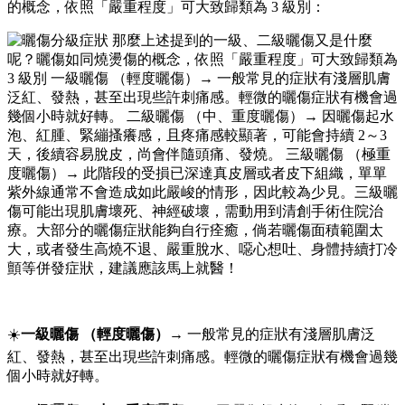
的概念，依照「嚴重程度」可大致歸類為 3 級別：
☀️
一級曬傷
（輕度曬傷）
→ 一般常見的症狀有淺層肌膚泛
紅、發熱，甚至出現些許刺痛感。輕微的曬傷症狀有機會過幾
個小時就好轉。