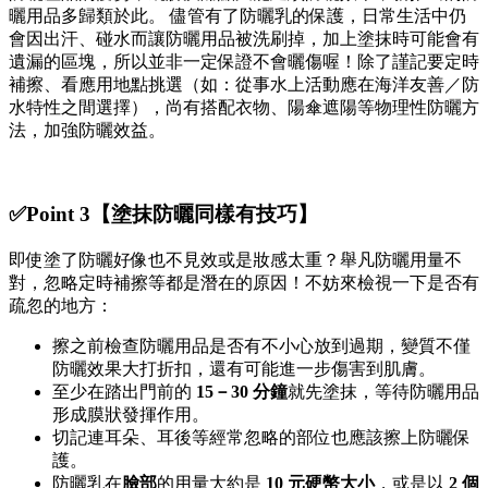
曬用品多歸類於此。
儘管有了防曬乳的保護，日常生活中仍
會因出汗、碰水而讓防曬用品被洗刷掉，加上塗抹時可能會有
遺漏的區塊，所以並非一定保證不會曬傷喔！除了謹記要定時
補擦、看應用地點挑選（如：從事水上活動應在海洋友善／防
水特性之間選擇），尚有搭配衣物、陽傘遮陽等物理性防曬方
法，加強防曬效益。
✅Point 3【塗抹防曬同樣有技巧】
即使塗了防曬好像也不見效或是妝感太重？舉凡防曬用量不
對，忽略定時補擦等都是潛在的原因！不妨來檢視一下是否有
疏忽的地方：
擦之前檢查防曬用品是否有不小心放到過期，變質不僅
防曬效果大打折扣，還有可能進一步傷害到肌膚。
至少在踏出門前的
15－30 分鐘
就先塗抹，等待防曬用品
形成膜狀發揮作用。
切記連耳朵、耳後等經常忽略的部位也應該擦上防曬保
護。
防曬乳在
臉部
的用量大約是
10 元硬幣大小
，或是以
2 個