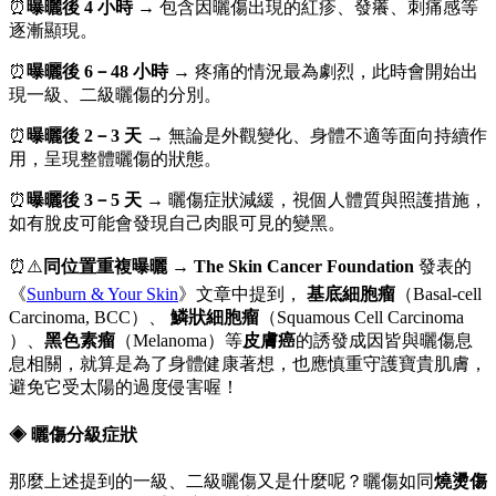
⏰
曝曬後 4 小時
→ 包含因
曬傷出現的紅疹
、發癢、刺痛感等
逐漸顯現。
⏰
曝曬後 6－48 小時
→ 疼痛的情況最為劇烈，此時會開始出
現一級、二級曬傷的分別。
⏰
曝曬後 2－3 天
→ 無論是外觀變化、身體不適等面向持續作
用，呈現整體曬傷的狀態。
⏰
曝曬後 3－5 天
→ 曬傷症狀減緩，視個人體質與照護措施，
如有脫皮可能會發現自己肉眼可見的變黑。
⏰⚠️
同位置重複曝曬
→
The Skin Cancer Foundation
發表的
《
Sunburn & Your Skin
》文章中提到，
基底細胞瘤
（Basal-cell
Carcinoma, BCC）、
鱗狀細胞瘤
（Squamous Cell Carcinoma
）、
黑色素瘤
（Melanoma）等
皮膚癌
的誘發成因皆與曬傷息
息相關，就算是為了身體健康著想，也應慎重守護寶貴肌膚，
避免它受太陽的過度侵害喔！
◈ 曬傷分級症狀
那麼上述提到的一級、二級曬傷又是什麼呢？曬傷如同
燒燙傷