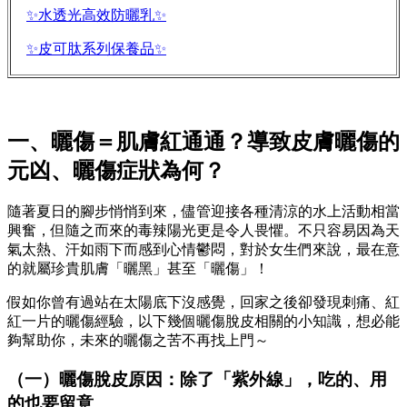
✨水透光高效防曬乳✨
✨皮可肽系列保養品✨
一、
曬傷
＝肌膚紅通通？導致
皮膚曬傷
的
元凶、
曬傷症狀
為何？
隨著夏日的腳步悄悄到來，儘管迎接各種清涼的水上活動相當
興奮，但隨之而來的毒辣陽光更是令人畏懼。不只容易因為天
氣太熱、汗如雨下而感到心情鬱悶，對於女生們來說，最在意
的就屬珍貴肌膚「曬黑」甚至「曬傷」！
假如你曾有過站在太陽底下沒感覺，回家之後卻發現刺痛、紅
紅一片的曬傷經驗，以下幾個曬傷脫皮相關的小知識，想必能
夠幫助你，未來的曬傷之苦不再找上門～
（一）
曬傷脫皮原因
：除了「紫外線」，吃的、用
的也要留意