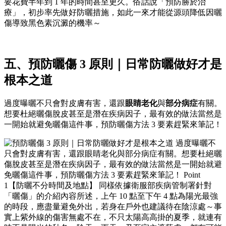
要花費半年到 1 年的時間甚至更久。俗話說「預防勝於治
療」，初步率先做好防曬措施，如此一來才能從源頭降低因曬
傷導致黑色素沉澱的機率～
五、
預防曬傷
3 原則｜日常防曬做好才是
根本之道
過度曝曬不只會對皮膚有害，還跟
眼睛老化
與
部分病症
有關。
想要杜絕曬傷脫皮甚至是潛在疾病因子，最有效的做法當然是
一開始就避免曬傷這件事，
預防曬傷方法
3 要素趕緊來筆記！