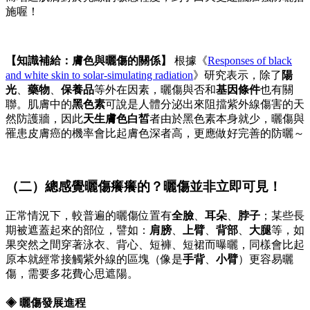
施喔！
【知識補給：膚色與曬傷的關係】
根據《
Responses of black
and white skin to solar-simulating radiation
》研究表示，除了
陽
光
、
藥物
、
保養品
等外在因素，曬傷與否和
基因條件
也有關
聯。肌膚中的
黑色素
可說是人體分泌出來阻擋紫外線傷害的天
然防護牆，因此
天生膚色白皙
者由於黑色素本身就少，曬傷與
罹患皮膚癌的機率會比起膚色深者高，更應做好完善的防曬～
（二）總感覺
曬傷癢
癢的？曬傷並非立即可見！
正常情況下，較普遍的曬傷位置有
全臉
、
耳朵
、
脖子
；某些長
期被遮蓋起來的部位，譬如：
肩膀
、
上臂
、
背部
、
大腿
等，如
果突然之間穿著泳衣、背心、短褲、短裙而曝曬，同樣會比起
原本就經常接觸紫外線的區塊（像是
手背
、
小臂
）更容易曬
傷，需要多花費心思遮陽。
◈ 曬傷發展進程