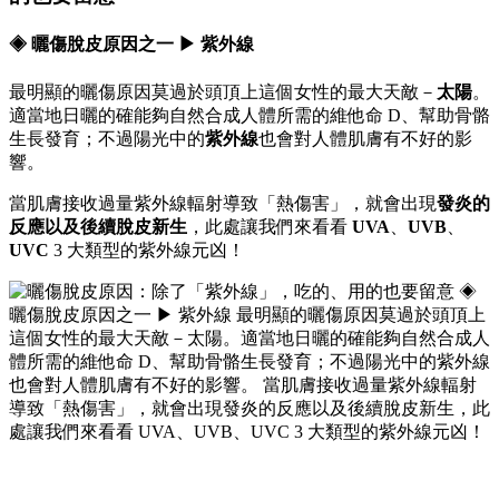
◈ 曬傷脫皮原因之一 ▶ 紫外線
最明顯的
曬傷原因
莫過於頭頂上這個女性的最大天敵－
太陽
。
適當地日曬的確能夠自然合成人體所需的維他命 D、幫助骨骼
生長發育；不過陽光中的
紫外線
也會對人體肌膚有不好的影
響。
當肌膚接收過量紫外線輻射導致「熱傷害」，就會出現
發炎的
反應以及後續脫皮新生
，此處讓我們來看看
UVA
、
UVB
、
UVC
3 大類型的紫外線元凶！