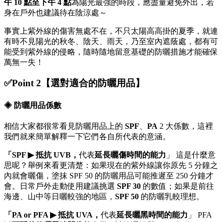
午 10 點至下午 4 點
為陽光最強的時段，應盡量避免外出，若
身在戶外也建議待在陰涼處～
事實上紫外線的傷害無處不在，不只太陽高高掛的夏季，就連
有時不見陽光的秋冬、陰天、雨天，乃至室內遮蔭處，都有可
能受到紫外線的侵略，隨時隨地留意基礎的防曬措施才能確保
萬無一失！
✅Point 2【選對適合的防曬用品】
◈ 防曬用品係數
相信大家都很常看見防曬用品上的
SPF
、
PA
2 大係數，這裡
我們就來簡單解釋一下它們各自所代表的意涵。
「SPF ▶ 抵抗 UVB，
代表
延長曬傷時間的能力
」
這是什麼意
思呢？舉例來看更清楚：如果現在的紫外線讓你原先 5 分鐘之
內就會曬傷，塗抹 SPF 50 的防曬用品可能推遲至 250 分鐘才
會。日常戶外走動使用建議挑選
SPF 30
的數值；如果是前往
海邊、山中等日曬較強的地區，
SPF 50
的防曬乳較理想。
「PA or PFA ▶ 抵抗 UVA，
代表
延長曬黑時間的能力
」
PFA