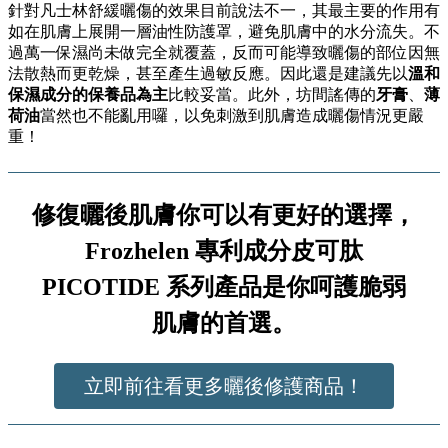
針對凡士林舒緩曬傷的效果目前說法不一，其最主要的作用有
如在肌膚上展開一層油性防護罩，避免肌膚中的水分流失。不
過萬一保濕尚未做完全就覆蓋，反而可能導致曬傷的部位因無
法散熱而更乾燥，甚至產生過敏反應。因此還是建議先以
溫和
保濕成分的保養品為主
比較妥當。此外，坊間謠傳的
牙膏
、
薄
荷油
當然也不能亂用囉，以免刺激到肌膚造成曬傷情況更嚴
重！
修復曬後肌膚你可以有更好的選擇，
Frozhelen 專利成分皮可肽
PICOTIDE 系列產品是你呵護脆弱
肌膚的首選。
立即前往看更多曬後修護商品！