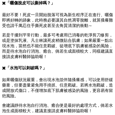
✖️「曬傷脫皮可以撕掉嗎？」
最好不要！死皮一旦開始脫落可視為新生程序正在進行、曬傷
即將好轉的跡象，此時務必要讓其自然凋零脫離，就算搔癢難
受也請千萬忍住手撕死皮甚至去角質清潔的衝動～
若是干擾到平常行動，最多可考慮用已消毒的乾淨剪刀修剪，
或是塗抹乳液、凡士林讓死皮稍微貼合肌膚；如果嚴重一點出
現水泡，當然也不能任意戳破、徒增底下肌膚被感染的風險，
而是待水泡自行消泡、癒合。倘若生成面積較大，同樣建議直
接請皮膚科醫師協助喔！
✖️「水泡可以刺破嗎？」
如果曬傷狀況嚴重，會出現水泡並伴隨搔癢感，可以使用舒緩
藥膏，但要盡量避免用手撓抓、任意戳破。若將水泡戳破，造
成開放式傷口，不僅增加底下肌膚被感染的風險，更容易有留
疤風險。
會建議靜待水泡自行消泡、癒合便是最好的處理方式，倘若水
泡生成面積較大，建議直接請皮膚科醫師協助喔！