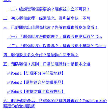
（二）總感覺曬傷癢癢的？曬傷並非立即可見！
二、初步曬傷處理：躲避陽光、溫和補水缺一不可
三、已經開始出現曬傷脫皮？告訴你曬傷脫皮怎麼辦！
（一）「曬傷脫皮怎麼處理？」曬傷脫皮應採取的 Dos
（二）「曬傷脫皮可以撕嗎？」曬傷脫皮不建議的 Don’ts
四、曬傷脫皮多久會好？還能夠白回來嗎？
五、預防曬傷 3 原則｜日常防曬做好才是根本之道
✅Point 1【防曬不分時間及地點】
✅Point 2【選對適合的防曬用品】
✅Point 3【塗抹防曬同樣有技巧】
六、曬後修復產品、防曬傷的防曬乳哪裡買？Frozhelen 悉心
照護你的受損肌膚