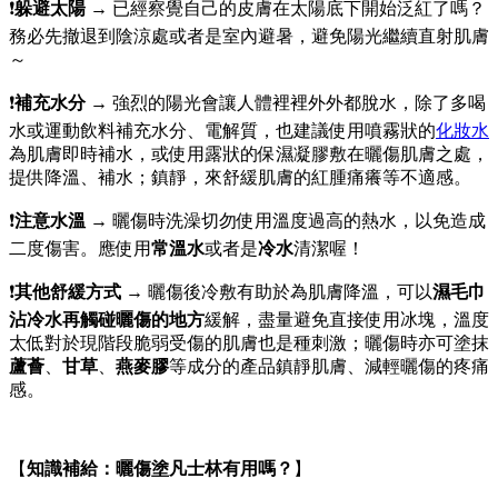
❗
躲避太陽 →
已經察覺自己的皮膚在太陽底下開始泛紅了嗎？
務必先撤退到陰涼處或者是室內避暑，避免陽光繼續直射肌膚
～
❗
補充水分 →
強烈的陽光會讓人體裡裡外外都脫水，除了多喝
水或運動飲料補充水分、電解質，也建議使用噴霧狀的
化妝水
為肌膚即時補水，或使用露狀的保濕凝膠敷在曬傷肌膚之處，
提供降溫、補水；鎮靜，來舒緩肌膚的紅腫痛癢等不適感。
❗
注意水溫 →
曬傷時洗澡
切勿使用溫度過高的熱水，以免造成
二度傷害。應使用
常溫水
或者是
冷水
清潔喔！
❗
其他舒緩方式 →
曬傷後冷敷
有助於為肌膚降溫，可以
濕毛巾
沾冷水再觸碰曬傷的地方
緩解，盡量避免直接使用冰塊，溫度
太低對於現階段脆弱受傷的肌膚也是種刺激；
曬傷時亦可塗抹
蘆薈
、
甘草
、
燕麥膠
等成分的產品鎮靜肌膚、減輕曬傷的疼痛
感。
【
知識補給：
曬傷塗凡士林
有用嗎？
】