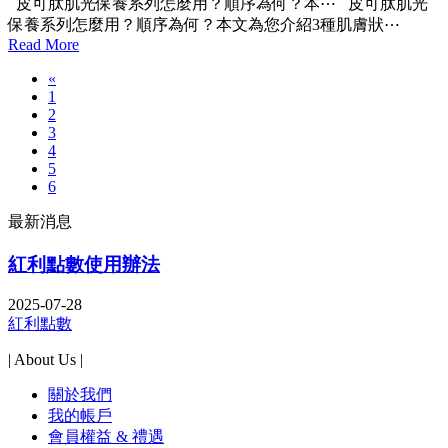
皮可肽肌光保養系列怎麼用？順序為何？本⋯
皮可肽肌光
保養系列怎麼用？順序為何？本文為您介紹3種肌膚狀⋯
Read More
«
1
2
3
4
5
6
最新消息
紅利點數使用辦法
2025-07-28
紅利點數
| About Us |
關於我們
我的帳戶
會員權益 & 禮遇