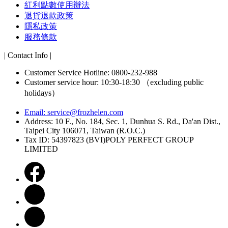
紅利點數使用辦法
退貨退款政策
隱私政策
服務條款
| Contact Info |
Customer Service Hotline: 0800-232-988
Customer service hour: 10:30-18:30 （excluding public
holidays）
Email:
service@frozhelen.com
Address: 10 F., No. 184, Sec. 1, Dunhua S. Rd., Da'an Dist.,
Taipei City 106071, Taiwan (R.O.C.)
Tax ID: 54397823 (BVI)POLY PERFECT GROUP
LIMITED