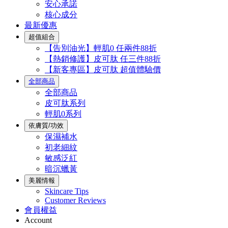
安心承諾
核心成分
最新優惠
超值組合
【告別油光】輕肌0 任兩件88折
【熱銷修護】皮可肽 任三件88折
【新客專區】皮可肽 超值體驗價
全部商品
全部商品
皮可肽系列
輕肌0系列
依膚質/功效
保濕補水
初老細紋
敏感泛紅
暗沉蠟黃
美麗情報
Skincare Tips
Customer Reviews
會員權益
Account