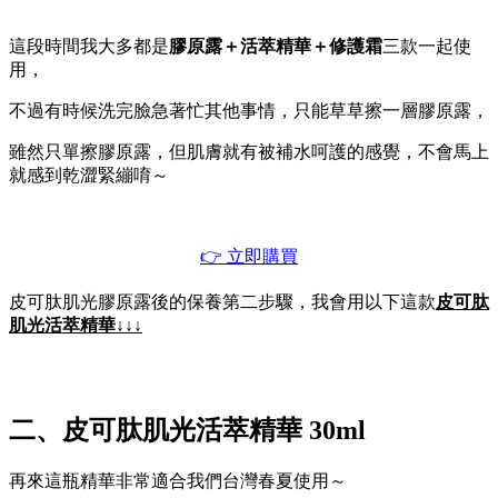
這段時間我大多都是
膠原露＋活萃精華＋修護霜
三款一起使
用，
不過有時候洗完臉急著忙其他事情，只能草草擦一層膠原露，
雖然只單擦膠原露，但肌膚就有被補水呵護的感覺，不會馬上
就感到乾澀緊繃唷～
👉 立即購買
皮可肽肌光膠原露後的保養第二步驟，我會用以下這款
皮可肽
肌光活萃精華
↓↓↓
二、皮可肽肌光活萃精華 30ml
再來這瓶精華非常適合我們台灣春夏使用～