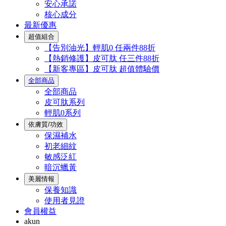
安心承諾
核心成分
最新優惠
超值組合
【告別油光】輕肌0 任兩件88折
【熱銷修護】皮可肽 任三件88折
【新客專區】皮可肽 超值體驗價
全部商品
全部商品
皮可肽系列
輕肌0系列
依膚質/功效
保濕補水
初老細紋
敏感泛紅
暗沉蠟黃
美麗情報
保養知識
使用者見證
會員權益
akun