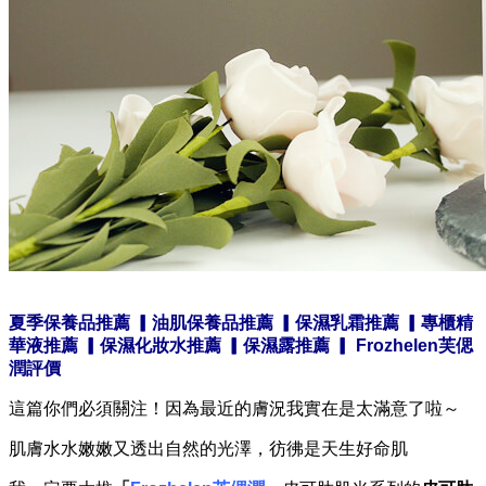
夏季保養品推薦 ▎油肌保養品推薦 ▎保濕乳霜推薦 ▎專櫃精
華液推薦 ▎保濕化妝水推薦 ▎保濕露推薦 ▎
Frozhelen
芙偲
潤評價
這篇你們必須關注！因為最近的膚況我實在是太滿意了啦～
肌膚水水嫩嫩又透出自然的光澤，彷彿是天生好命肌