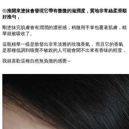
但
推開來塗抹會發現它帶有微微的滋潤度，質地非常絲柔滑順
好推勻，
剛塗抹完肌膚會有潤潤的濃密感，稍微用手掌包覆著肌膚，精
華就被吸收了。
這瓶精華一樣是散發出非常淡雅的玫瑰香氣，
而且它的香氣
是那種低調到嗅覺不敏銳的人可能會聞不出來有香味的程度，
我就喜歡這種自然無負擔的感覺～