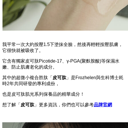
我平常一次大約按壓
1.5
下塗抹全臉，然後再輕輕按壓肌膚，
它很快就被吸收了。
它含有獨家皮可肽
Picotide-17
、
γ-PGA(
聚麩胺酸
)
等保濕水
嫩、防止肌膚老化的成分。
其中的超微小複合胜肽「
皮可肽
」是
Frozhelen
與生科博士耗
時
2
年共同研發的專利成份，
也是皮可肽肌光系列保養品的精華成分！
想了解「
皮可肽
」更多資訊，你們也可以參考
品牌官網