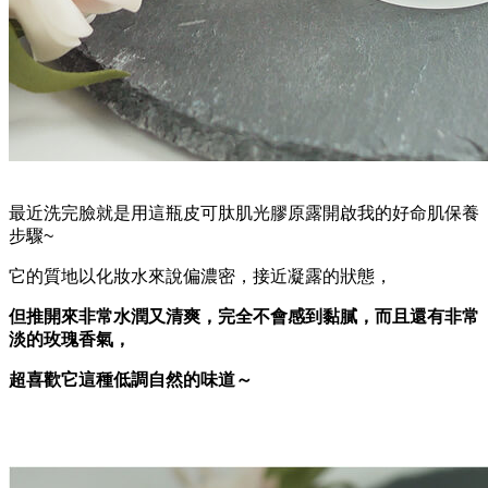
最近洗完臉就是用這瓶皮可肽肌光膠原露開啟我的好命肌保養
步驟
~
它的質地以化妝水來說偏濃密，接近凝露的狀態，
但推開來非常水潤又清爽，完全不會感到黏膩，而且還有非常
淡的玫瑰香氣，
超喜歡它這種低調自然的味道～