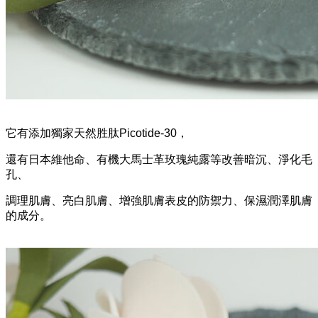
它有添加獨家天然胜肽
Picotide-30
，
還有日本維他命、有機大馬士革玫瑰純露等改善暗沉、淨化毛
孔、
調理肌膚、亮白肌膚、增強肌膚表皮的防禦力、保濕潤澤肌膚
的成分。