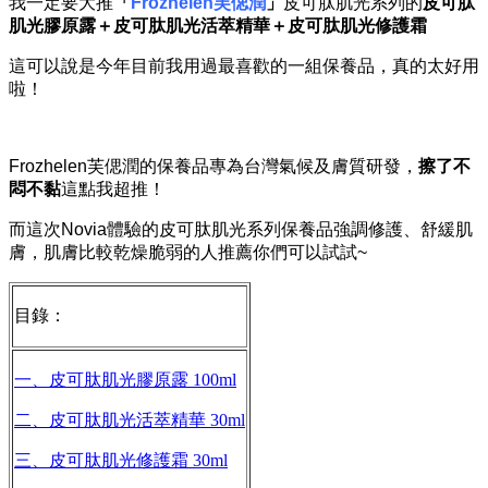
我一定要大推
「
Frozhelen
芙偲潤
」
皮可肽肌光系列的
皮可肽
肌光膠原露＋皮可肽肌光活萃精華＋皮可肽肌光修護霜
這可以說是今年目前我用過最喜歡的一組保養品，真的太好用
啦！
Frozhelen
芙偲潤的保養品專為台灣氣候及膚質研發，
擦了不
悶不黏
這點我超推！
而這次
Novia
體驗的皮可肽肌光系列保養品強調修護、舒緩肌
膚，肌膚比較乾燥脆弱的人推薦你們可以試試
~
目錄：
一、皮可肽肌光膠原露 100ml
二、皮可肽肌光活萃精華 30ml
三、皮可肽肌光修護霜 30ml