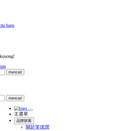
ota baru
 kosong!
nan
mencari
mencari
主選單
品牌探索
關於芙偲潤