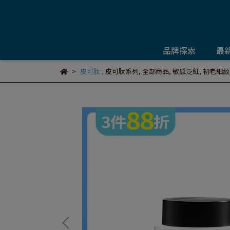
品牌探索
最
皮可肽
,
皮可肽系列
,
全部商品
,
敏感泛紅
,
初老細紋