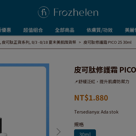
新優惠
超值組合
全部商品
依膚質/功效
美麗
,
皮可肽正貨系列
,
8/3 -8/18 夏末美肌囤貨祭
皮可肽修護霜 PICO 25 30ml
皮可肽修護霜 PICO 
📌舒緩泛紅，提升肌膚防禦力
NT$1.880
Tersedianya:
Ada stok
規格
30ml