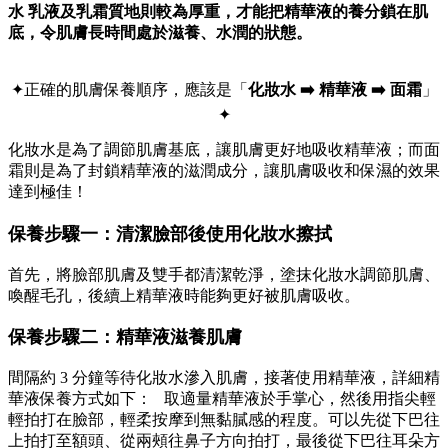
✦正確的肌膚保養順序，應該是「
化妝水 ➡️ 精華液 ➡️ 面霜
」
✦
化妝水是為了調節肌膚基底，讓肌膚更好地吸收精華液；而面
霜則是為了封鎖精華液的滋潤成分，讓肌膚吸收和保濕的效果
達到極佳！
保養步驟一：清潔臉部後使用化妝水擦拭
首先，將臉部肌膚及雙手都清潔乾淨，塗抹化妝水調節肌膚、
喚醒毛孔，後續上精華液時能夠更好被肌膚吸收。
保養步驟二：精華液滋養肌膚
間隔約 3 分鐘等待化妝水滲入肌膚，接著使用精華液，詳細精
華液保養方式如下：
取適量精華液於手掌心，然後用指尖輕
輕拍打在臉部，輕柔按摩到無黏膩感的程度。可以先從下巴往
上拍打至額頭、從兩頰往鼻子方向拍打，最後從下巴往耳朵方