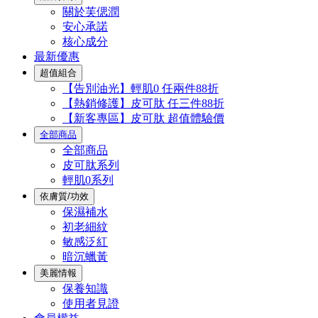
關於芙偲潤
安心承諾
核心成分
最新優惠
超值組合
【告別油光】輕肌0 任兩件88折
【熱銷修護】皮可肽 任三件88折
【新客專區】皮可肽 超值體驗價
全部商品
全部商品
皮可肽系列
輕肌0系列
依膚質/功效
保濕補水
初老細紋
敏感泛紅
暗沉蠟黃
美麗情報
保養知識
使用者見證