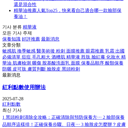
還是混合性
精華油推薦人氣Top25，快來看自己適合哪一款臉部保
養油！
기사 분류
精華液
모든 기사 주제
保養知識
好評推薦
最新消息
文章分類
敏感肌
換季敏感
醫美術後
粉刺
面膜推薦
眼霜推薦
乳霜
出國
必備清單
痘痘
毛孔粗大
酒糟肌
精華液
胜肽
臉紅癢
化妝水
精
華油
肌膚檢測
曬傷
胺基酸洗面乳
面膜
保養品順序
酸類保養
防曬
皮可肽
膚質判斷
臉脫皮
黑頭粉刺
最新消息
紅利點數使用辦法
2025-07-28
紅利點數
최신 기사
1
黑頭粉刺清除全攻略：正確清除與預防保養方⋯
2
臉部保養
品順序這樣排！正確保養步驟、日夜⋯
3
臉脫皮怎麼辦？皮膚