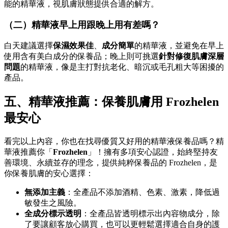
能的精華液，視肌膚狀態提供合適的解方。
（二）精華液早上用跟晚上用有差嗎？
白天建議選擇
保濕效果佳
、
成分簡單
的精華液，並避免在早上
使用含有美白成分的保養品；晚上則可挑選
針對修復肌膚深層
問題
的精華液，像是主打對抗老化、暗沉或毛孔粗大等困擾的
產品。
五、精華液推薦：保養肌膚用 Frozhelen
最安心
看完以上內容，你也在找尋優質又好用的精華液保養品嗎？精
華液推薦你「
Frozhelen
」！擁有多項安心認證，始終堅持友
善環境、永續並存的理念，提供純粹保養品的 Frozhelen，是
你保養肌膚的安心選擇：
無添加主義
：全產品不添加酒精、色素、激素，降低過
敏發生之風險。
全成分標示透明
：全產品皆透明標示出內容物成分，除
了要讓顧客放心購買，也可以更輕鬆選擇適合自身的護