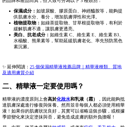
的品牌和產品而異，但大致可分為以下 3 種類別：
保濕成分：
如玻尿酸、膠原蛋白、神經醯胺等，能夠提
供肌膚水分、養分，增加肌膚彈性和光澤。
植物提取物：
如綠茶提取物、甘草根提取物等，有利於
緩解肌膚不適，讓肌膚更透亮。
美白、抗老成分：
如維生素 C、維生素 E、維生素 B3、
水楊酸、熊果素等，幫助延緩肌膚老化、率先預防黑色
素沉澱。
✨ 延伸閱讀：
25 個保濕精華液推薦品牌｜精華液種類、質地
及適用膚質介紹
二、精華液一定要使用嗎？
精華液的濃度原則上會
高於
化妝水
和乳液（霜）
，因此能夠抵
達肌膚深處進行修復與保養。然而並非每個人都必須使用精華
液！如果你的肌膚狀況良好，其實可以省略這個步驟，或根據
季節變化來決定塗抹與否，避免造成皮膚的額外負擔喔！