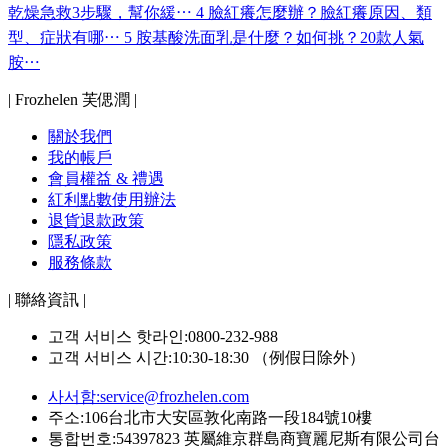
乾燥急救3步驟，幫你緩⋯
4
臉紅癢怎麼辦？臉紅癢原因、類
型、症狀有哪⋯
5
胺基酸洗面乳是什麼？如何挑？20款人氣
胺⋯
| Frozhelen 芙偲潤 |
關於我們
我的帳戶
會員權益 & 禮遇
紅利點數使用辦法
退貨退款政策
隱私政策
服務條款
| 聯絡資訊 |
고객 서비스 핫라인:0800-232-988
고객 서비스 시간:10:30-18:30 （例假日除外）
사서함:
service@frozhelen.com
주소:106台北市大安區敦化南路一段184號10樓
통합번호:54397823 英屬維京群島商寶麗尼斯有限公司台