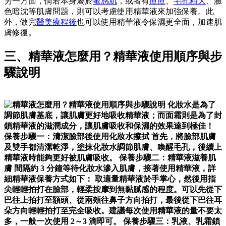
另一方面，倘若本身屬於
敏感肌
，或者有
痘痘
、
毛孔粗大
、臉
色暗沈等肌膚問題，則可以考慮使用精華液來加強保養。此
外，做完
醫美療程後
也可以使用精華液令保濕更全面，加速肌
膚修復。
三、精華液怎麼用？精華液使用順序與步
驟說明