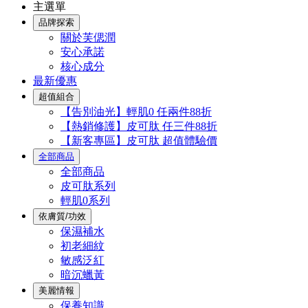
主選單
品牌探索
關於芙偲潤
安心承諾
核心成分
最新優惠
超值組合
【告別油光】輕肌0 任兩件88折
【熱銷修護】皮可肽 任三件88折
【新客專區】皮可肽 超值體驗價
全部商品
全部商品
皮可肽系列
輕肌0系列
依膚質/功效
保濕補水
初老細紋
敏感泛紅
暗沉蠟黃
美麗情報
保養知識