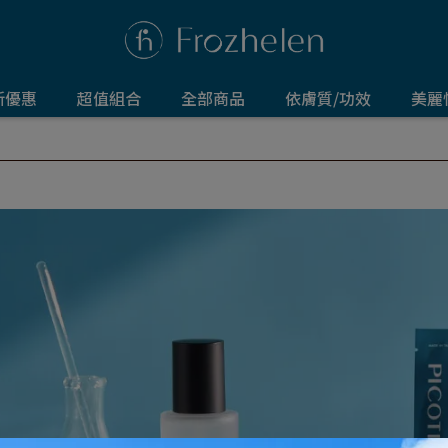
新優惠
超值組合
全部商品
依膚質/功效
美麗