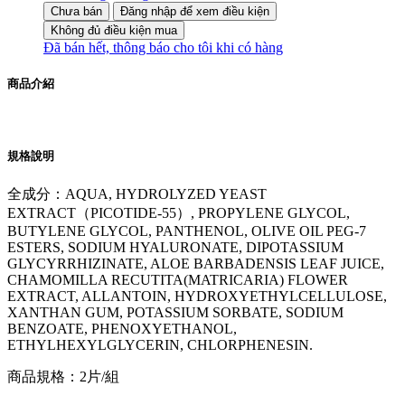
Chưa bán
Đăng nhập để xem điều kiện
Không đủ điều kiện mua
Đã bán hết, thông báo cho tôi khi có hàng
商品介紹
規格說明
全成分：AQUA, HYDROLYZED YEAST
EXTRACT（PICOTIDE-55）, PROPYLENE GLYCOL,
BUTYLENE GLYCOL, PANTHENOL, OLIVE OIL PEG-7
ESTERS, SODIUM HYALURONATE, DIPOTASSIUM
GLYCYRRHIZINATE, ALOE BARBADENSIS LEAF JUICE,
CHAMOMILLA RECUTITA(MATRICARIA) FLOWER
EXTRACT, ALLANTOIN, HYDROXYETHYLCELLULOSE,
XANTHAN GUM, POTASSIUM SORBATE, SODIUM
BENZOATE, PHENOXYETHANOL,
ETHYLHEXYLGLYCERIN, CHLORPHENESIN.
商品規格：2片/組