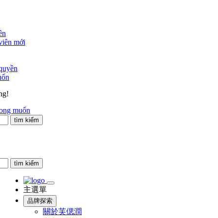
ên
viên mới
 quyền
uốn
ng!
mong muốn
tìm kiếm
tìm kiếm
主選單
品牌探索
關於芙偲潤