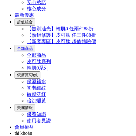
安心承諾
核心成分
最新優惠
超值組合
【告別油光】輕肌0 任兩件88折
【熱銷修護】皮可肽 任三件88折
【新客專區】皮可肽 超值體驗價
全部商品
全部商品
皮可肽系列
輕肌0系列
依膚質/功效
保濕補水
初老細紋
敏感泛紅
暗沉蠟黃
美麗情報
保養知識
使用者見證
會員權益
tài khoản