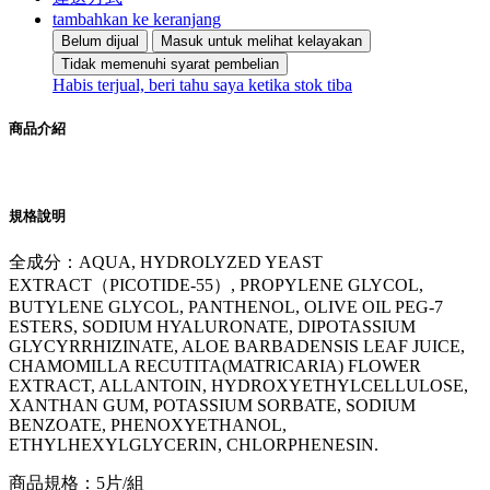
tambahkan ke keranjang
Belum dijual
Masuk untuk melihat kelayakan
Tidak memenuhi syarat pembelian
Habis terjual, beri tahu saya ketika stok tiba
商品介紹
規格說明
全成分：AQUA, HYDROLYZED YEAST
EXTRACT（PICOTIDE-55）, PROPYLENE GLYCOL,
BUTYLENE GLYCOL, PANTHENOL, OLIVE OIL PEG-7
ESTERS, SODIUM HYALURONATE, DIPOTASSIUM
GLYCYRRHIZINATE, ALOE BARBADENSIS LEAF JUICE,
CHAMOMILLA RECUTITA(MATRICARIA) FLOWER
EXTRACT, ALLANTOIN, HYDROXYETHYLCELLULOSE,
XANTHAN GUM, POTASSIUM SORBATE, SODIUM
BENZOATE, PHENOXYETHANOL,
ETHYLHEXYLGLYCERIN, CHLORPHENESIN.
商品規格：5片/組