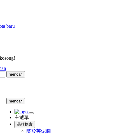
ota baru
 kosong!
nan
mencari
mencari
主選單
品牌探索
關於芙偲潤