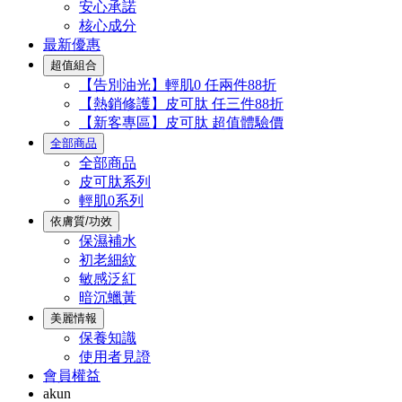
安心承諾
核心成分
最新優惠
超值組合
【告別油光】輕肌0 任兩件88折
【熱銷修護】皮可肽 任三件88折
【新客專區】皮可肽 超值體驗價
全部商品
全部商品
皮可肽系列
輕肌0系列
依膚質/功效
保濕補水
初老細紋
敏感泛紅
暗沉蠟黃
美麗情報
保養知識
使用者見證
會員權益
akun