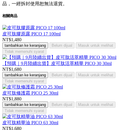
品，一經拆封使用恕無法退貨。
相關商品
皮可肽膠原露 PICO 17 100ml
NT$1,480
tambahkan ke keranjang
Belum dijual
Masuk untuk melihat
Tidak memenuhi syarat
【預購｜9月陸續出貨】皮可肽活萃精華 PICO 30 30ml
NT$1,680
tambahkan ke keranjang
Belum dijual
Masuk untuk melihat
Tidak memenuhi syarat
皮可肽修護霜 PICO 25 30ml
NT$1,880
tambahkan ke keranjang
Belum dijual
Masuk untuk melihat
Tidak memenuhi syarat
皮可肽精華油 PICO 63 30ml
NT$1,680