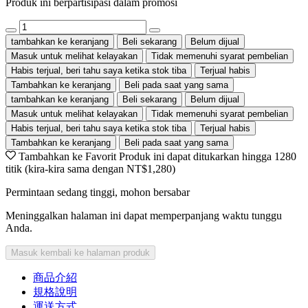
Produk ini berpartisipasi dalam promosi
tambahkan ke keranjang
Beli sekarang
Belum dijual
Masuk untuk melihat kelayakan
Tidak memenuhi syarat pembelian
Habis terjual, beri tahu saya ketika stok tiba
Terjual habis
Tambahkan ke keranjang
Beli pada saat yang sama
tambahkan ke keranjang
Beli sekarang
Belum dijual
Masuk untuk melihat kelayakan
Tidak memenuhi syarat pembelian
Habis terjual, beri tahu saya ketika stok tiba
Terjual habis
Tambahkan ke keranjang
Beli pada saat yang sama
Tambahkan ke Favorit
Produk ini dapat ditukarkan hingga
1280
titik (kira-kira sama dengan
NT$1,280
)
Permintaan sedang tinggi, mohon bersabar
Meninggalkan halaman ini dapat memperpanjang waktu tunggu
Anda.
Masuk kembali ke halaman produk
商品介紹
規格說明
運送方式