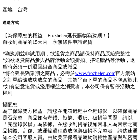
產地：台灣
運送方式
【為保障您的權益，Frozhelen延長購物猶豫期！】
自收到商品的15天內，享無條件申請退貨！
*猶豫期並非試用期，欲退貨之商品請保持商品原始完整性
*如欲退貨商品參與品牌活動金額折扣、搭送贈品等活動，退
貨時必須一併退回組合商品或贈品
*符合延長猶豫期之商品，必需於
www.frozhelen.com
官方網站
之訂單編號成功成立的商品，其餘平台下單的商品不包含於此
*如有惡意退貨或濫用權益之消費者，本公司保有暫停活動之
權利
提醒您：
為了保障雙方權益，請您在開箱過程中全程錄影，以確保商品
是否完整，商品如有寄錯、短缺、瑕疵、破損等問題，請以
「完整錄影檔」為依據。在您收到貨品後如因非人為因素之商
品損毀、刮傷、或運輸過程造成包裝破損不完整者，請儘速通
知本公司客服人員。由於美容保養品屬於消耗性產品與私密商