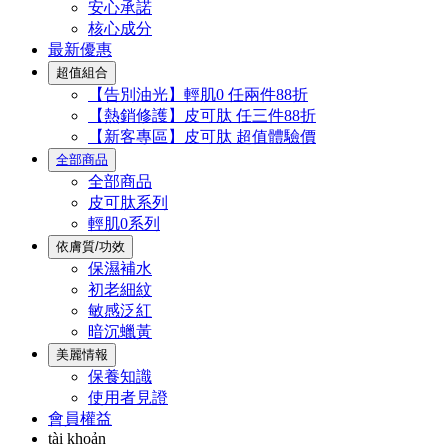
安心承諾
核心成分
最新優惠
超值組合
【告別油光】輕肌0 任兩件88折
【熱銷修護】皮可肽 任三件88折
【新客專區】皮可肽 超值體驗價
全部商品
全部商品
皮可肽系列
輕肌0系列
依膚質/功效
保濕補水
初老細紋
敏感泛紅
暗沉蠟黃
美麗情報
保養知識
使用者見證
會員權益
tài khoản