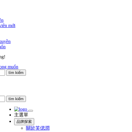
ên
viên mới
 quyền
uốn
ng!
mong muốn
tìm kiếm
tìm kiếm
主選單
品牌探索
關於芙偲潤