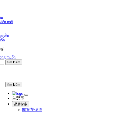
ên
viên mới
 quyền
uốn
ng!
mong muốn
tìm kiếm
tìm kiếm
主選單
品牌探索
關於芙偲潤