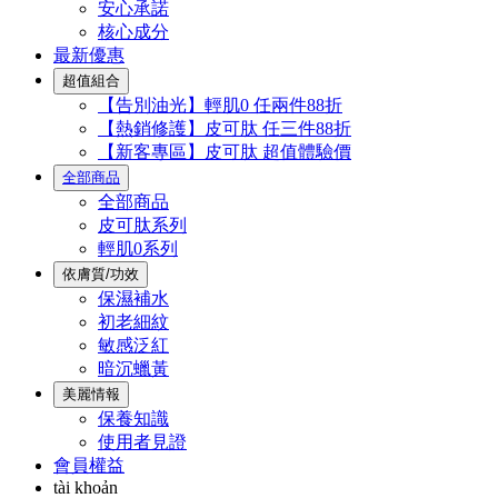
安心承諾
核心成分
最新優惠
超值組合
【告別油光】輕肌0 任兩件88折
【熱銷修護】皮可肽 任三件88折
【新客專區】皮可肽 超值體驗價
全部商品
全部商品
皮可肽系列
輕肌0系列
依膚質/功效
保濕補水
初老細紋
敏感泛紅
暗沉蠟黃
美麗情報
保養知識
使用者見證
會員權益
tài khoản