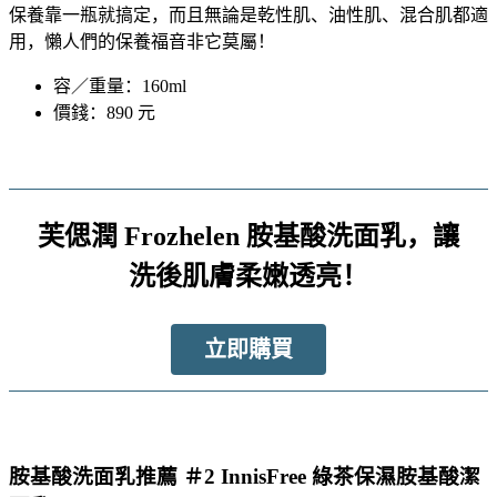
保養靠一瓶就搞定，而且無論是乾性肌、油性肌、混合肌都適
用，懶人們的保養福音非它莫屬！
容／重量：160ml
價錢：890 元
芙偲潤 Frozhelen 胺基酸洗面乳，讓
洗後肌膚柔嫩透亮！
立即購買
胺基酸洗面乳推薦 ＃2 InnisFree 綠茶保濕胺基酸潔