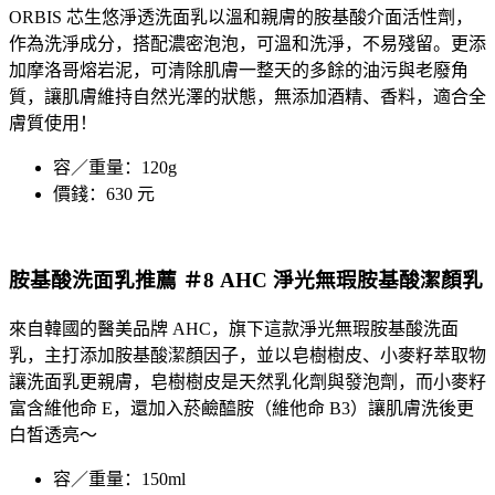
ORBIS 芯生悠
淨透
洗面乳
以溫和親膚的胺基酸介面活性劑，
作為洗淨成分，搭配濃密泡泡，可溫和洗淨，不易殘留。更添
加摩洛哥熔岩泥，可清除肌膚一整天的多餘的油污與老廢角
質，讓肌膚維持自然光澤的狀態，無添加酒精、香料，適合全
膚質使用！
容／重量：120g
價錢：630 元
胺基酸洗面乳推薦 ＃8 AHC 淨光無瑕胺基酸潔顏乳
來自韓國的醫美品牌
AHC
，旗下這款淨光無瑕胺基酸
洗面
乳
，主打添加胺基酸潔顏因子，並以皂樹樹皮、小麥籽萃取物
讓洗面乳更親膚，皂樹樹皮是天然乳化劑與發泡劑，而小麥籽
富含維他命 E，還加入菸鹼醯胺（維他命 B3）讓肌膚洗後更
白皙透亮～
容／重量：150ml