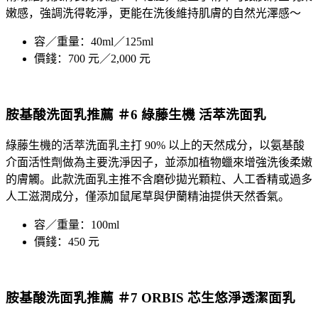
嫩感，強調洗得乾淨，更能在洗後維持肌膚的自然光澤感～
容／重量：40ml／125ml
價錢：700 元／2,000 元
胺基酸洗面乳推薦 ＃6 綠藤生機 活萃洗面乳
綠藤生機
的活萃
洗面乳
主打 90% 以上的天然成分，以氨基酸
介面活性劑做為主要洗淨因子，並添加植物蠟來增強洗後柔嫩
的膚觸。此款洗面乳主推不含磨砂拋光顆粒、人工香精或過多
人工滋潤成分，僅添加鼠尾草與伊蘭精油提供天然香氣。
容／重量：100ml
價錢：450 元
胺基酸洗面乳推薦 ＃7 ORBIS 芯生悠淨透潔面乳