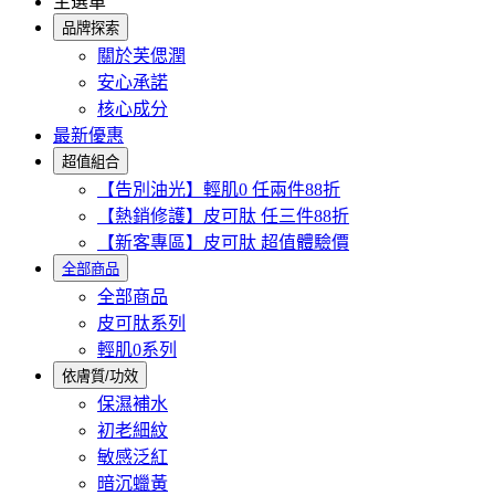
主選單
品牌探索
關於芙偲潤
安心承諾
核心成分
最新優惠
超值組合
【告別油光】輕肌0 任兩件88折
【熱銷修護】皮可肽 任三件88折
【新客專區】皮可肽 超值體驗價
全部商品
全部商品
皮可肽系列
輕肌0系列
依膚質/功效
保濕補水
初老細紋
敏感泛紅
暗沉蠟黃