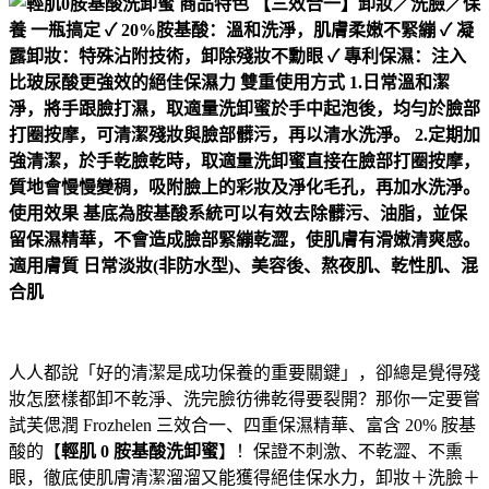
人人都說「好的清潔是成功保養的重要關鍵」，卻總是覺得殘
妝怎麼樣都卸不乾淨、洗完臉彷彿乾得要裂開？那你一定要嘗
試芙偲潤 Frozhelen 三效合一、四重保濕精華、富含 20% 胺基
酸的【
輕肌 0 胺基酸洗卸蜜
】！保證不刺激、不乾澀、不熏
眼，徹底使肌膚清潔溜溜又能獲得絕佳保水力，卸妝＋洗臉＋