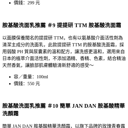
價錢：299 元
胺基酸洗面乳推薦 ＃9 提提研 TTM 胺基酸洗面霜
以面膜保養聞名的
提提研
TTM，也有以氨基酸介面活性劑為
清潔主成分的
洗面乳
，此款提提研 TTM 的胺基酸洗面霜，採
用弱酸 PH 質與尿囊素的溫和配方，讓洗感更溫和，選用來自
日本的植萃介面活性劑，不添加酒精、香精、色素，結合精油
天然香氣，讓臉部肌膚體驗清新舒適的感受～
容／重量：100ml
價錢：550 元
胺基酸洗面乳推薦 ＃10 簡單 JAN DAN 胺基酸精華
洗顏霜
簡單 JAN DAN 胺基酸精華洗顏霜，以旗下品牌的玫瑰青春露