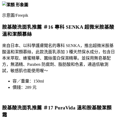
示意圖/Freepik
胺基酸洗面乳推薦 ＃16 專科 SENKA 超微米胺基酸
溫和潔顏慕絲
來自日本、以科學護膚聞名的
專科
SENKA，推出
超微米胺基
酸溫和潔顏慕絲
，此款洗面乳添加 3 種天然保水成分，包含日
本米萃取、蜂蜜精華、蠶絲蛋白保濕精華。並採用無皂基配
方，無酒精、Paraben 防腐劑、脂肪酸和色素，通過低敏測
試，敏感肌也能使用喔～
容／重量：150ml
價錢：289 元
胺基酸洗面乳推薦 ＃17 PuraVida 溫和胺基酸潔顏
霜