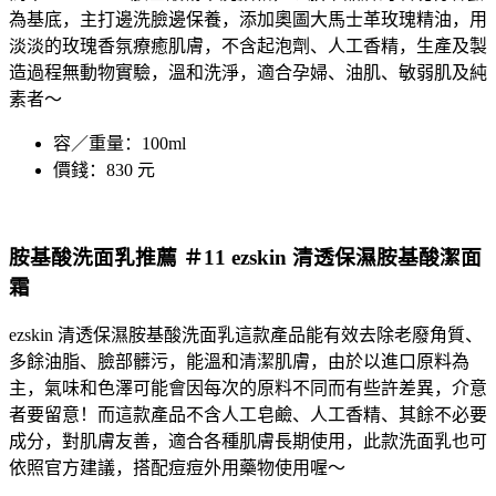
為基底，主打邊洗臉邊保養，添加奧圖大馬士革玫瑰精油，用
淡淡的玫瑰香氛療癒肌膚，不含起泡劑、人工香精，生產及製
造過程無動物實驗，溫和洗淨，適合孕婦、油肌、敏弱肌及純
素者～
容／重量：100ml
價錢：830 元
胺基酸洗面乳推薦 ＃11 ezskin 清透保濕胺基酸潔面
霜
ezskin
清透保濕
胺基酸洗面乳
這款產品能有效去除老廢角質、
多餘油脂、臉部髒污，能溫和清潔肌膚，由於以進口原料為
主，氣味和色澤可能會因每次的原料不同而有些許差異，介意
者要留意！而這款產品不含人工皂鹼、人工香精、其餘不必要
成分，對肌膚友善，適合各種肌膚長期使用，此款洗面乳也可
依照官方建議，搭配痘痘外用藥物使用喔～