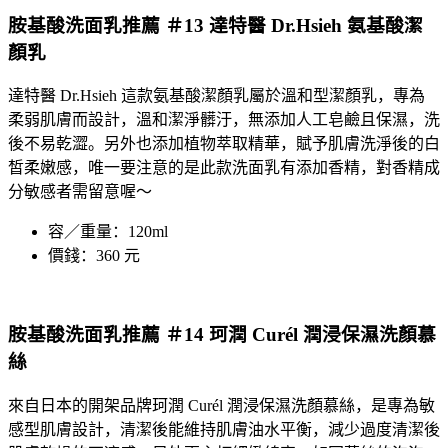
胺基酸洗面乳推薦 ＃13 達特醫 Dr.Hsieh 氨基酸潔
顏乳
達特醫
Dr.Hsieh
這款
氨基酸潔顏乳
屬於溫和型潔顏乳，專為
柔弱肌膚而設計，溫和潔淨髒汙，無添加人工皂鹼且保濕，洗
後不易乾澀。另外也添加植物萃取精華，賦予肌膚洗淨後的白
皙柔嫩感，唯一要注意的是此款洗面乳有添加香精，對香精成
分敏感者需留意喔～
容／重量：120ml
價錢：360 元
胺基酸洗面乳推薦 ＃14 珂潤 Curél 潤浸保濕洗顏慕
絲
來自日本的開架品牌
珂潤
Curél 潤浸保濕
洗顏慕絲
，是專為敏
感型肌膚設計，清潔後能維持肌膚油水平衡，減少過度清潔後