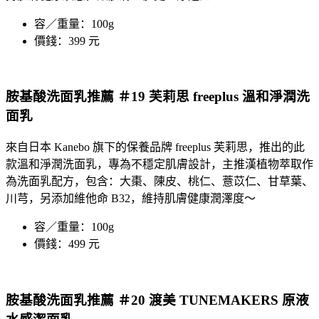
容／重量：100g
價錢：399 元
胺基酸洗面乳推薦 ＃19 芙莉思 freeplus 溫和淨潤洗
面乳
來自日本 Kanebo 旗下的保養品牌 freeplus 芙莉思，推出的此
款溫和淨潤洗面乳，專為不穩定肌膚設計，主推漢植物萃取作
為洗面乳配方，包含：大棗、陳皮、桃仁、薏苡仁、甘草葉、
川芎，另添加維他命 B32，維持肌膚健康潤澤度～
容／重量：100g
價錢：499 元
胺基酸洗面乳推薦 ＃20 渡美 TUNEMAKERS 原液