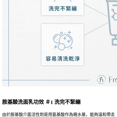
胺基酸洗面乳功效 ＃1 洗完不緊繃
由於胺基酸介面活性劑是用氨基酸作為親水基，能夠溫和帶走