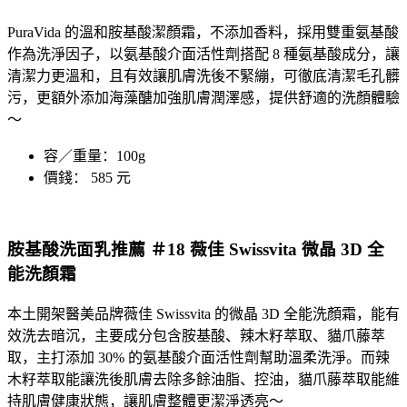
PuraVida 的溫和胺基酸潔顏霜，不添加香料，採用雙重氨基酸
作為洗淨因子，以氨基酸介面活性劑搭配 8 種氨基酸成分，讓
清潔力更溫和，且有效讓肌膚洗後不緊繃，可徹底清潔毛孔髒
污，更額外添加海藻醣加強肌膚潤澤感，提供舒適的洗顏體驗
～
容／重量：100g
價錢： 585 元
胺基酸洗面乳推薦 ＃18 薇佳 Swissvita 微晶 3D 全
能洗顏霜
本土開架醫美品牌
薇佳
Swissvita 的
微晶 3D 全能洗顏霜
，能有
效洗去暗沉，主要成分包含胺基酸、辣木籽萃取、貓爪藤萃
取，主打添加 30% 的氨基酸介面活性劑幫助溫柔洗淨。而辣
木籽萃取能讓洗後肌膚去除多餘油脂、控油，貓爪藤萃取能維
持肌膚健康狀態，讓肌膚整體更潔淨透亮～