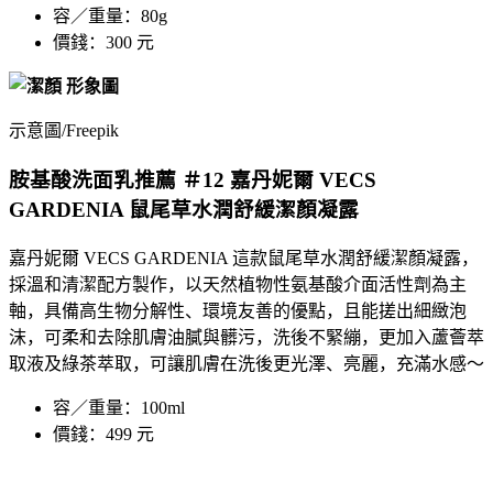
容／重量：80g
價錢：300 元
示意圖/Freepik
胺基酸洗面乳推薦 ＃12 嘉丹妮爾 VECS
GARDENIA 鼠尾草水潤舒緩潔顏凝露
嘉丹妮爾 VECS GARDENIA 這款鼠尾草水潤舒緩潔顏凝露，
採溫和清潔配方製作，以天然植物性氨基酸介面活性劑為主
軸，具備高生物分解性、環境友善的優點，且能搓出細緻泡
沫，可柔和去除肌膚油膩與髒污，洗後不緊繃，更加入蘆薈萃
取液及綠茶萃取，可讓肌膚在洗後更光澤、亮麗，充滿水感～
容／重量：100ml
價錢：499 元