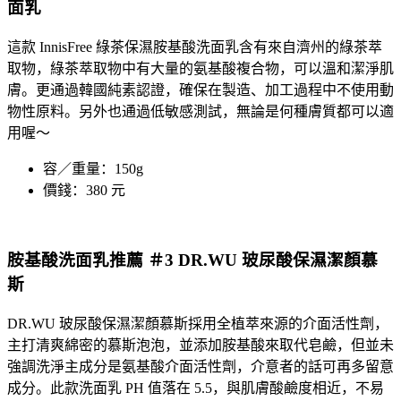
面乳
這款
InnisFree 綠茶
保濕胺基酸
洗面乳
含有來自濟州的綠茶萃
取物，綠茶萃取物中有大量的氨基酸複合物，可以溫和潔淨肌
膚。更通過韓國純素認證，確保在製造、加工過程中不使用動
物性原料。另外也通過低敏感測試，無論是何種膚質都可以適
用喔～
容／重量：150g
價錢：380 元
胺基酸洗面乳推薦 ＃3 DR.WU 玻尿酸保濕潔顏慕
斯
DR.WU
玻尿酸保濕
潔顏慕斯
採用全植萃來源的介面活性劑，
主打清爽綿密的慕斯泡泡，並添加胺基酸來取代皂鹼，但並未
強調洗淨主成分是氨基酸介面活性劑，介意者的話可再多留意
成分。此款洗面乳 PH 值落在 5.5，與肌膚酸鹼度相近，不易