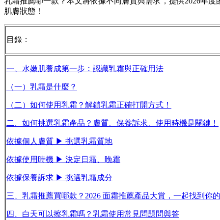
乳霜推薦哪一款？本文將依據不同膚質與需求，提供2026年
肌膚狀態！
目錄：
一、水嫩肌養成第一步：認識乳霜與正確用法
（一）乳霜是什麼？
（二）如何使用乳霜？解鎖乳霜正確打開方式！
二、如何挑選乳霜產品？膚質、保養訴求、使用時機是關鍵！
依據個人膚質 ▶ 挑選乳霜質地
依據使用時機 ▶ 決定日霜、晚霜
依據保養訴求 ▶ 挑選乳霜成分
三、乳霜推薦買哪款？2026 面霜推薦產品大賞，一起找到你
四、白天可以擦乳霜嗎？乳霜使用常見問題問與答