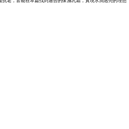
修護抗老，皆能在本篇找到適合的保濕乳霜，實現水潤透亮的理想