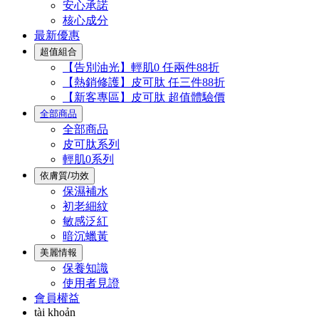
安心承諾
核心成分
最新優惠
超值組合
【告別油光】輕肌0 任兩件88折
【熱銷修護】皮可肽 任三件88折
【新客專區】皮可肽 超值體驗價
全部商品
全部商品
皮可肽系列
輕肌0系列
依膚質/功效
保濕補水
初老細紋
敏感泛紅
暗沉蠟黃
美麗情報
保養知識
使用者見證
會員權益
tài khoản