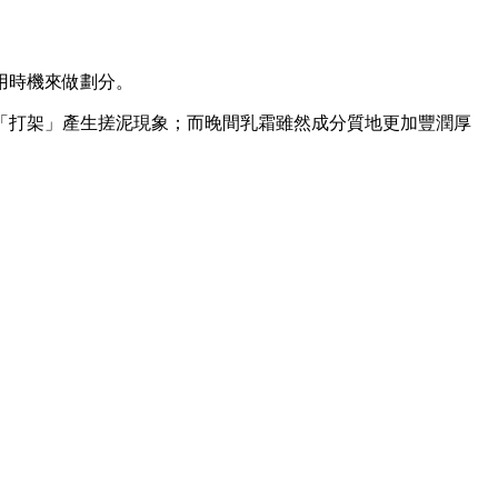
用時機來做劃分。
「打架」產生搓泥現象；而晚間乳霜雖然成分質地更加豐潤厚