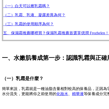
（一）白天可以擦乳霜嗎？
（二）乳霜、乳液、凝露差異為何？
（三）乳霜的使用順序為何？
五、保濕霜推薦哪裡買？保濕乳霜推薦首選芙偲潤 Frozhelen！
一、水嫩肌養成第一步：認識乳霜與正確
（一）乳霜是什麼？
簡單來說，乳霜就是一種油脂含量相對較高的保養品，正因為
水分流失，更能將你之前使用的
化妝水
、
精華液
等保養成分完