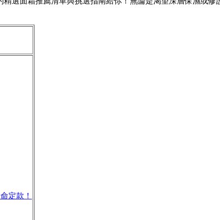
度的精選面霜推薦清單與挑選指南給你！無論是渴望深層保濕或
的命定款！