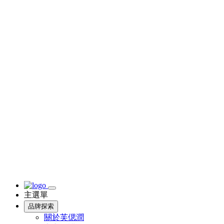
主選單
品牌探索
關於芙偲潤