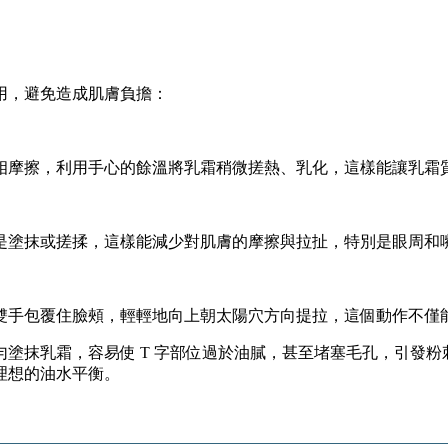
用，避免造成肌膚負擔：
互相摩擦，利用手心的餘溫將乳霜稍微搓熱、乳化，這樣能讓乳霜
是塗抹或搓揉，這樣能減少對肌膚的摩擦與拉扯，特別是眼周和
雙手包覆住臉頰，輕輕地向上朝太陽穴方向提拉，這個動作不僅
塗抹乳霜，容易使 T 字部位過於油膩，甚至堵塞毛孔，引發
理想的油水平衡。