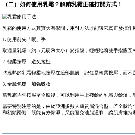
（二）如何使用乳霜？解鎖乳霜正確打開方式！
乳霜的使用方式其實大有學問，用對方法才能讓它真正發揮作
1. 使用前先「暖」手
取適量乳霜（約 5 元硬幣大小）於指腹，輕輕地將雙手指腹
2. 輕柔按壓，避免拉扯
將溫熱的乳霜輕柔地按壓在臉部肌膚，記住是輕柔按壓，而不
3. 全臉包覆，加強吸收
當乳霜均勻按壓至全臉後，可以利用手上殘餘的乳霜與餘溫，
需要特別注意的是，由於亞洲多數人膚質屬混合型，若全臉均勻
和額頭兩側，既能有效保濕，又能避免油脂過剩，讓肌膚維持