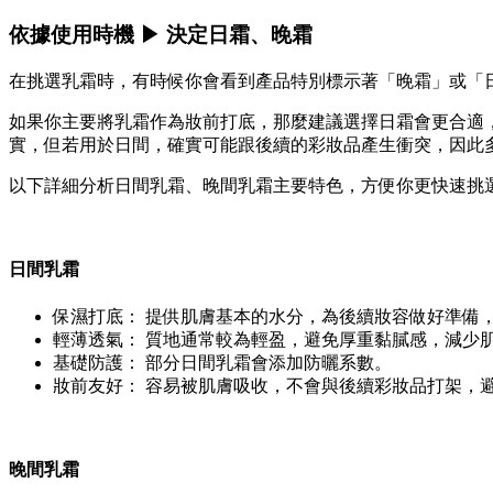
依據使用時機 ▶ 決定日霜、晚霜
在挑選乳霜時，有時候你會看到產品特別標示著「晚霜」或「
如果你主要將乳霜作為妝前打底，那麼建議選擇日霜會更合適
實，但若用於日間，確實可能跟後續的彩妝品產生衝突，因此
以下詳細分析日間乳霜、晚間乳霜主要特色，方便你更快速挑
日間乳霜
保濕打底： 提供肌膚基本的水分，為後續妝容做好準備
輕薄透氣： 質地通常較為輕盈，避免厚重黏膩感，減少
基礎防護： 部分日間乳霜會添加防曬系數。
妝前友好： 容易被肌膚吸收，不會與後續彩妝品打架，
晚間乳霜