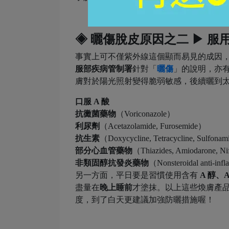
◈ 曬傷脫皮原因之二 ▶ 
事實上可不僅紫外線這個顯而易見的成因
服部疾病管制署
針對「
曬傷
」的說明，亦
膚對於陽光照射變得脆弱敏感，後續曬到
口服 A 酸
抗黴菌藥物
（Voriconazole）
利尿劑
（Acetazolamide, Furosemide）
抗生素
（Doxycycline, Tetracycline, Sulfona
部分心血管藥物
（Thiazides, Amiodarone, Ni
非類固醇抗發炎藥物
（Nonsteroidal anti-in
另一方面，平日要是習慣使用含有
A 醇、A
盡量在
晚上睡前
才塗抹。以上這些煥膚產
度，到了白天更建議加強防曬措施喔！