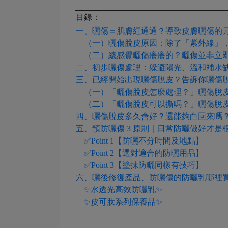
目錄：
一、曬傷＝肌膚紅通通？導致皮膚曬傷的
（一）曬傷脫皮原因：除了「紫外線」
（二）總感覺曬傷癢癢的？曬傷並非立
二、初步曬傷處理：躲避陽光、溫和補水
三、已經開始出現曬傷脫皮？告訴你曬傷
（一）「曬傷脫皮怎麼處理？」曬傷脫皮應
（二）「曬傷脫皮可以撕嗎？」曬傷脫皮不建
四、曬傷脫皮多久會好？還能夠白回來嗎
五、預防曬傷 3 原則｜日常防曬做好才是
✅Point 1【防曬不分時間及地點】
✅Point 2【選對適合的防曬用品】
✅Point 3【塗抹防曬同樣有技巧】
六、曬後修復產品、防曬傷的防曬乳哪裡買？F
✨水透光高效防曬乳✨
✨皮可肽系列保養品✨