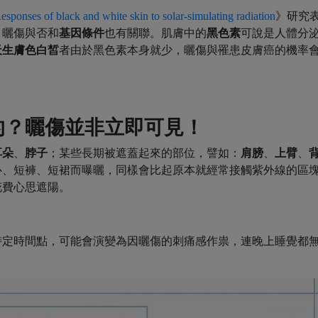
esponses of black and white skin to solar-simulating radiation
》研究
，曬傷與否和
基因條件
也有關聯。肌膚中的
黑色素
可說是人體分
天生膚色白皙
者由於黑色素本身就少，曬傷與罹患皮膚癌的機率
的？曬傷並非立即可見！
耳朵
、
脖子
；某些長期被遮蓋起來的部位，譬如：
肩膀
、
上臂
、
心、短褲、短裙而曝曬，同樣會比起原本就經常接觸紫外線的區
花費心思遮陽。
特定時間點，可能會演變為因
曬傷的刺痛
感作祟，連晚上睡覺都