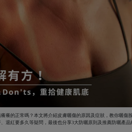
傷癢癢的正常嗎？本文將介紹皮膚曬傷的原因及症狀，教你曬傷
、退紅要多久等疑問，最後也分享3大防曬原則及推薦防曬產品