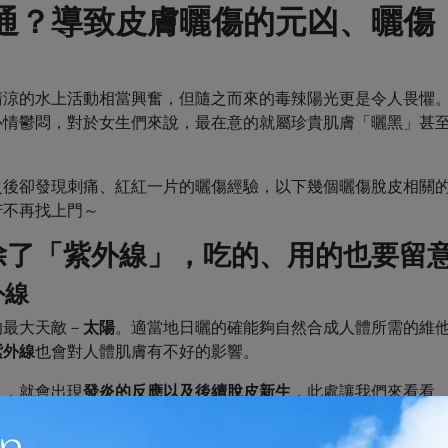
通？導致
皮膚曬傷
的元凶、
曬傷
清涼的水上活動相當興奮，但隨之而來的毒辣陽光更是令人畏懼
心情鬱悶，對於女生們來說，最在意的就屬珍貴肌膚「曬黑」甚
之後卻發現刺痛、紅紅一片的曬傷經驗，以下幾個曬傷脫皮相關
苦不再找上門～
除了「紫外線」，吃的、用的也要留
外線
的最大天敵－
太陽
。適當地日曬的確能夠自然合成人體所需的維
紫外線
也會對人體肌膚有不好的影響。
」，就會出現
發炎的反應以及後續脫皮新生
，此處讓我們來看看
！