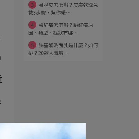
3
臉脫皮怎麼辦？皮膚乾燥急
救3步驟，幫你緩⋯
4
臉紅癢怎麼辦？臉紅癢原
。
因、類型、症狀有哪⋯
至
5
胺基酸洗面乳是什麼？如何
挑？20款人氣胺⋯
的
意
他