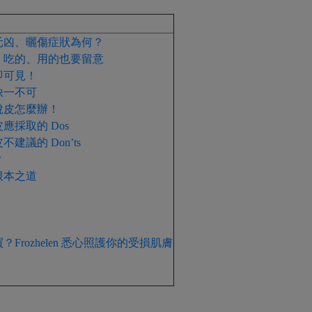
元凶、曬傷症狀為何？
，吃的、用的也要留意
即可見！
缺一不可
脫皮怎麼辦！
採取的 Dos
議的 Don’ts
？
根本之道
rozhelen 悉心照護你的受損肌膚