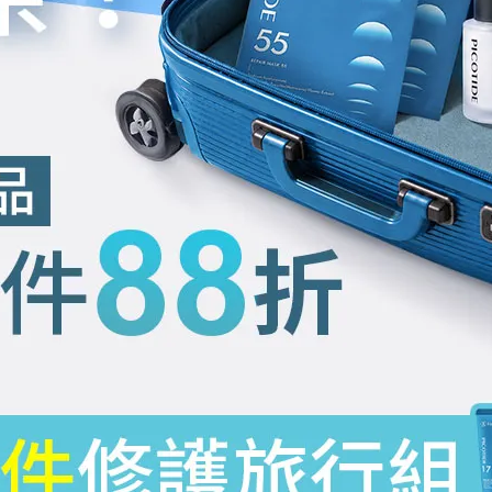
能
對於肌膚的影響
量
最
曬黑、老化
弱
次
曬傷、曬紅、致癌
之
最
由於穿透力最弱，已被
臭氧層
阻絕，對人體的影響相對較
強
小。
長越長
、
能量越弱
、
穿透力越強
，其中關於曬傷，甚至引發皮膚
防曬用品則大多數是在同時抵禦
UVA
與
UVB
的傷害。若想進一
下來的內容囉！