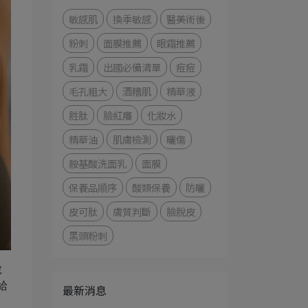
敏感肌
換季敏感
醫美術後
粉刺
面膜推薦
眼霜推薦
乳霜
出國必備清單
痘痘
毛孔粗大
酒糟肌
精華液
胜肽
臉紅癢
化妝水
精華油
肌膚檢測
曬傷
胺基酸洗面乳
面膜
保養品順序
酸類保養
防曬
皮可肽
膚質判斷
臉脫皮
黑頭粉刺
脫
給
最新消息