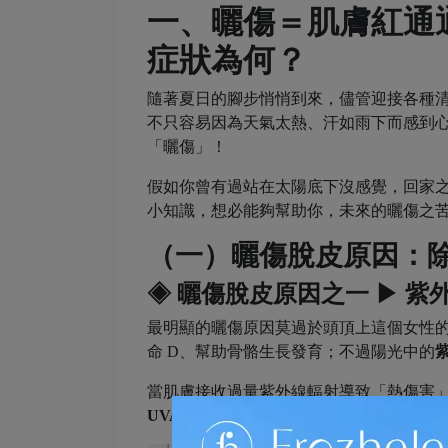
一、
曬傷
＝肌膚紅通
症狀
為何？
隨著夏日的腳步悄悄到來，儘管迎接各種
不只容易因為天氣太熱、汗如雨下而感到
「曬傷」！
假如你曾有過站在太陽底下沒感覺，回家
小知識，想必能夠幫助你，未來的曬傷之
（一）
曬傷脫皮原因
：
◈ 曬傷脫皮原因之一 ▶ 紫
最明顯的
曬傷原因
莫過於頭頂上這個女性
命 D、幫助骨骼生長發育；不過陽光中的
當肌膚接收過量紫外線輻射導致「熱傷害
UVA
、
UVB
、
UVC
3 大類型的紫外線元凶