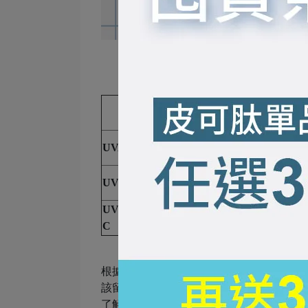
波長
穿透力
最長，320－400
最強，深入真皮
UVA
nm
層
次之，280－320
次之，抵達表皮
UVB
nm
層
UV
最短，100－280
最弱，日常較少
C
nm
見
根據上方內容，我們能夠統整出紫外線
波
該留意的關鍵元素為「
UVB
」，市面上的
了解
該怎麼挑選防曬用品
，千萬別錯過接