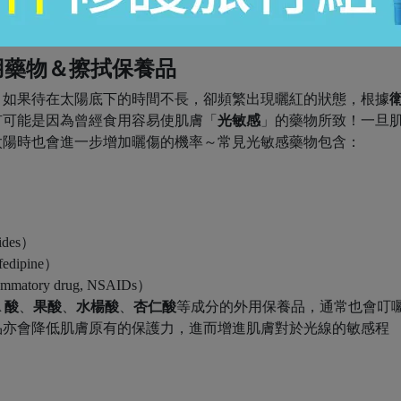
服用藥物＆擦拭保養品
，如果待在太陽底下的時間不長，卻頻繁出現曬紅的狀態，根據
有可能是因為曾經食用容易使肌膚「
光敏感
」的藥物所致！一旦
太陽時也會進一步增加曬傷的機率～常見光敏感藥物包含：
mides）
fedipine）
flammatory drug, NSAIDs）
 酸
、
果酸
、
水楊酸
、
杏仁酸
等成分的外用保養品，通常也會叮
品亦會降低肌膚原有的保護力，進而增進肌膚對於光線的敏感程