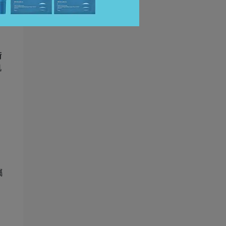
衛
肌
囑