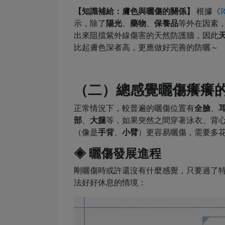
【知識補給：膚色與曬傷的關係】
根據《
R
示，除了
陽光
、
藥物
、
保養品
等外在因素
出來阻擋紫外線傷害的天然防護牆，因此
比起膚色深者高，更應做好完善的防曬～
（二）總感覺
曬傷癢
癢
正常情況下，較普遍的曬傷位置有
全臉
、
部
、
大腿
等，如果突然之間穿著泳衣、背
（像是
手背
、
小臂
）更容易曬傷，需要多
◈ 曬傷發展進程
剛曬傷時或許還沒有什麼感覺，只要過了
法好好休息的情境：