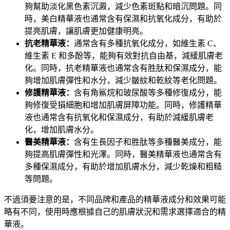
夠幫助淡化黑色素沉澱，減少色素斑點和暗沉問題。同
時，美白精華液也通常含有保濕和抗氧化成分，有助於
提亮肌膚，讓肌膚更加健康明亮。
抗老精華
液：
通常
含有多種抗氧化成分，如維生素 C、
維生素 E 和多酚等，能夠有效對抗自由基，減緩肌膚老
化。同時，抗老精華液也通常含有胜肽和保濕成分，能
夠增加肌膚彈性和水分，減少皺紋和乾紋等老化問題。
修護精華
液：
含有角鯊烷和玻尿酸等多種修復成分，能
夠修復受損細胞和增加肌膚屏障功能。同時，修護精華
液也通常含有抗氧化和保濕成分，有助於減緩肌膚老
化，增加肌膚水分。
醫美精華液
：
含有生長因子和胜肽等多種醫美成分，能
夠提高肌膚彈性和光澤。同時，醫美精華液也通常含有
多種保濕成分，有助於增加肌膚水分，減少乾燥和粗糙
等問題。
不過須要注意的是，不同品牌和產品的精華液成分和效果可能
略有不同，使用時應根據自己的肌膚狀況和需求選擇適合的精
華液。