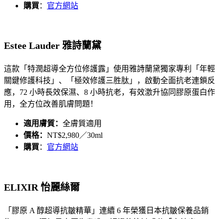
購買
：
官方網站
Estee Lauder 雅詩蘭黛
這款「
特潤超導全方位修護露
」使用雅詩蘭黛獨家專利「年輕
關鍵修護科技」、「極效修護三胜肽」，啟動全面抗老連鎖反
應，72 小時長效保濕、8 小時抗老，有效激升協同膠原蛋白作
用，全方位改善肌膚問題！
適用膚質：
全膚質適用
價格：
NT$2,980／30ml
購買
：
官方網站
ELIXIR 怡麗絲爾
「膠原 A 醇超導抗皺精華」連續 6 年榮獲日本抗皺保養品銷