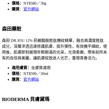
價格：
NT$580／30g
購買
：
官方網站
森田藥粧
森田 DR.JOU 12% 菸鹼醯胺胜肽撫紋精華，融合高濃度胜肽
成分，深層滲透迅速修護肌膚，提升彈性，有效撫平細紋，使
用後，肌膚即刻展現年輕飽滿的光采，光滑柔嫩，帶來前所未
有的自信與美麗，讓肌膚綻放迷人光芒，重現青春活力。
適用膚質：
全膚質適用
價格：
NT$599／30ml
購買
：
官方網站
BIODERMA 貝膚黛瑪