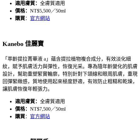
適用膚質：
全膚質適用
價格：
NT$5,500／50ml
購買
：
官方網站
Kanebo 佳麗寶
「萃齡提拉菁華液 a」蘊含提拉植物複合成分，有效淡化細
紋，賦予肌膚活力與彈性，恢復光采。專為隨年齡變化的肌膚
設計，幫助重塑緊實輪廓，特別針對下頜線和眼周肌膚，重現
回彈緊緻感，質地使用起來極度舒適，有效防止粗糙和乾燥，
讓肌膚恢復年輕張力。
適用膚質：
全膚質適用
價格：
NT$7,500／50ml
購買
：
官方網站