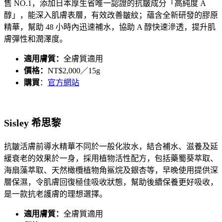
售 NO.1，添加日本厚生省唯一認證的抗皺成分「高純度 A
醇」，能深入肌膚表層，有效改善皺紋；蘊含全新研發的膠原
精華，幫助 48 小時內迅速補水，協助 A 醇快速滲透，提升肌
膚彈性和潤澤度。
適用膚質：
全膚質適用
價格：
NT$2,000／15g
購買
：
官方網站
Sisley 希思黎
抗皺活膚前導水精華不同於一般化妝水，結合補水、滋養及延
緩衰老的效果於一身，採用植物活性配方，包括藥蜀葵萃取、
海扇藻萃取、天然橄欖植物角鯊烷及銀杏等，早晚使用提供深
層保濕，令肌膚回復極佳吸收狀態，幫助後續保養更好吸收，
是一款抗老護膚的理想選擇。
適用膚質：
全膚質適用