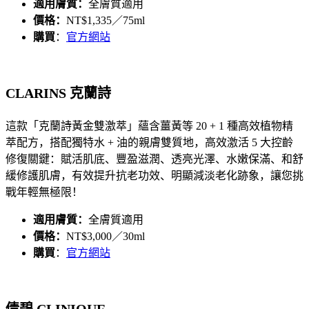
適用膚質：
全膚質適用
價格：
NT$1,335／75ml
購買
：
官方網站
CLARINS 克蘭詩
這款「
克蘭詩黃金雙激萃
」蘊含薑黃等 20 + 1 種高效植物精
萃配方，搭配獨特水 + 油的親膚雙質地，高效激活 5 大控齡
修復關鍵：賦活肌底、豐盈滋潤、透亮光澤、水嫩保滿、和舒
緩修護肌膚，有效提升抗老功效、明顯減淡老化跡象，讓您挑
戰年輕無極限！
適用膚質：
全膚質適用
價格：
NT$3,000／30ml
購買
：
官方網站