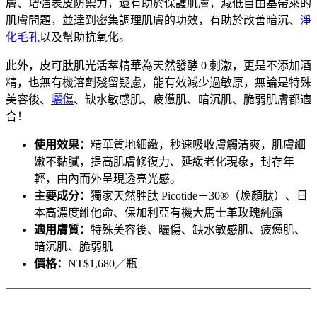
膚、增強表皮防禦力，還有助於保護肌膚，減低自由基帶來的
肌膚問題，並達到密集調理肌膚的功效，有助於改善暗沉、
淨
化毛孔
以及幫助抗氧化。
此外，皮可肽肌光活萃精華為天然發酵 0 刺激，更是不添加酒
精，也無有機溶劑殘留疑慮，能有效減少過敏原，無論是特殊
美容後、
曬傷
、缺水敏感肌、疲憊肌、暗沉肌、脆弱肌膚都適
合！
使用效果：
精華質地細緻，秒速吸收膚觸清爽，肌膚細
嫩不黏膩，提高肌膚修復力、延緩老化現象，封存年
輕，由內而外呈現透亮光感。
主要成分：
獨家天然胜肽 Picotide－30®（煥顏肽）、日
本高濃度維他命、保加利亞有機大馬士革玫瑰純露
適用膚質：
特殊美容後、曬傷、缺水敏感肌、疲憊肌、
暗沉肌、脆弱肌
價格：
NT$1,680／瓶