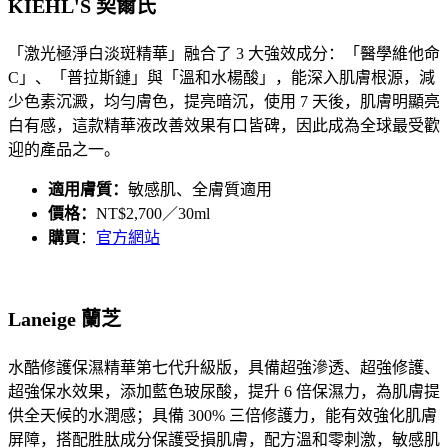
KIEHL'S 契爾氏
「激光極淨白淡斑精華」融合了 3 大強效成分：「醫學維他命
C」、「普拉斯鏈」與「溫和水楊酸」，能深入肌膚根源，減
少色素沉澱，均勻膚色，提亮暗沉，使用 7 天後，肌膚明顯亮
白有感，這款精華液改善效果有口皆碑，因此成為全球最受歡
迎的產品之一。
適用膚質：
敏感肌、全膚質適用
價格：
NT$2,700／30ml
購買
：
官方網站
Laneige 蘭芝
水酷修護保濕精華第七代升級版，具備超強滲透、超強修護、
超強保水效果，添加藍色玻尿酸，提升 6 倍保濕力，為肌膚提
供全天候的水潤感；具備 300% 三倍修護力，能有效強化肌膚
屏障，搭配胜肽成分保護受損肌膚，配方溫和零刺激，敏感肌