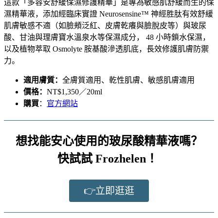
這款「
多容安舒緩保濕修護精華
」是專為敏感肌舒緩而生的保
濕精華液，添加經臨床實證 Neurosensine™ 神經胜肽有效舒緩
肌膚敏感不適（如臉頰泛紅、皮膚乾癢與臉脫皮等）與玻尿
酸、甘油與理膚寶水溫泉水等保濕成分， 48 小時鎖水保濕，
以及植物萃取 Osmolyte 胺基酸滲透肌底，長效修護肌膚防禦
力。
適用膚質：
全膚質適用、乾性肌膚、敏感肌膚適用
價格：
NT$1,350／20ml
購買
：
官方網站
想找能安心使用的玻尿酸精華液嗎？
快試試 Frozhelen ！
👉立即逛逛