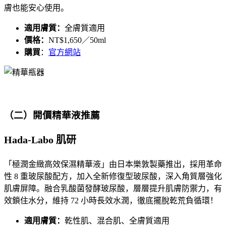
膚也能安心使用。
適用膚質：
全膚質適用
價格：
NT$1,650／50ml
購買
：
官方網站
（二）開價精華液推薦
Hada-Labo 肌研
「極潤金緻高效保濕精華液」由日本樂敦製藥推出，採用革命
性 8 重玻尿酸配方，加入全新修復型玻尿酸，深入角質層強化
肌膚屏障。融合乳酸菌發酵玻尿酸，層層提升肌膚防禦力，有
效鎖住水分，維持 72 小時長效水潤，徹底擺脫乾荒負循環！
適用膚質：
乾性肌、混合肌、全膚質適用