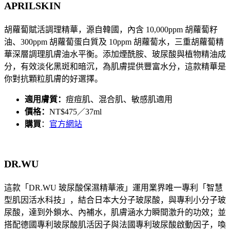
APRILSKIN
胡蘿蔔賦活調理精華，源自韓國，內含 10,000ppm 胡蘿蔔籽
油、300ppm 胡蘿蔔蛋白質及 10ppm 胡蘿蔔水，三重胡蘿蔔精
華深層調理肌膚油水平衡。添加煙酰胺、玻尿酸與植物精油成
分，有效淡化黑斑和暗沉，為肌膚提供豐富水分，這款精華是
你對抗顆粒肌膚的好選擇。
適用膚質：
痘痘肌、混合肌、敏感肌適用
價格：
NT$475／37ml
購買
：
官方網站
DR.WU
這款「
DR.WU 玻尿酸保濕精華液
」運用業界唯一專利「智慧
型肌因活水科技」，結合日本大分子玻尿酸，與專利小分子玻
尿酸，達到外鎖水、內補水，肌膚涵水力瞬間激升的功效；並
搭配德國專利玻尿酸肌活因子與法國專利玻尿酸啟動因子，喚