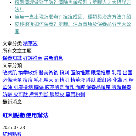
粉刺清理做對了嗎？清除黑頭粉刺 5 步驟與 3 大錯誤方
法！
痘痘一直出現怎麼辦？痘痘成因、種類與治療方法介紹
皮秒術後如何保養？步驟、注意事項及保養品分享大公
開
文章分类
精華液
所有文章主题
保養知識
好評推薦
最新消息
文章分類
敏感肌
換季敏感
醫美術後
粉刺
面膜推薦
眼霜推薦
乳霜
出國
必備清單
痘痘
毛孔粗大
酒糟肌
精華液
胜肽
臉紅癢
化妝水
精
華油
肌膚檢測
曬傷
胺基酸洗面乳
面膜
保養品順序
酸類保養
防曬
皮可肽
膚質判斷
臉脫皮
黑頭粉刺
最新消息
紅利點數使用辦法
2025-07-28
紅利點數