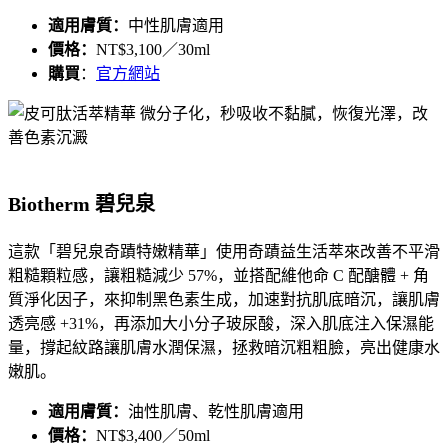
適用膚質：
中性肌膚適用
價格：
NT$3,100／30ml
購買
：
官方網站
Biotherm 碧兒泉
這款「
碧兒泉奇蹟特嫩精華
」使用奇蹟益生活萃來改善不平滑
粗糙顆粒感，讓粗糙減少 57%，並搭配維他命 C 配醣體 + 角
質淨化因子，來抑制黑色素生成，加速對抗肌底暗沉，讓肌膚
透亮感 +31%，再添加大小分子玻尿酸，深入肌底注入保濕能
量，撐起紋路讓肌膚水潤保濕，拯救暗沉粗粗臉，亮出健康水
嫩肌。
適用膚質：
油性肌膚、乾性肌膚適用
價格：
NT$3,400／50ml