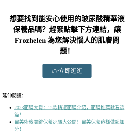
想要找到能安心使用的玻尿酸精華液
保養品嗎？趕緊點擊下方連結，讓
Frozhelen 為您解決惱人的肌膚問
題！
👉立即逛逛
延伸閱讀：
2023面膜大賞：15款精選面膜介紹，面膜推薦就看這
篇！
醫美術後關鍵保養步驟大公開！醫美保養這樣做超加
分！