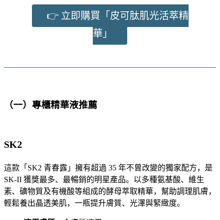
👉 立即購買「皮可肽肌光活萃精
華」
（一）專櫃精華液推薦
SK2
這款「
SK2 青春露
」擁有超過 35 年不曾改變的獨家配方，是
SK-II 獲獎最多、最暢銷的明星產品。以多種氨基酸、維生
素、礦物質及有機酸等組成的酵母萃取精華，幫助調理肌膚，
輕鬆養出晶透美肌，一瓶提升膚質、光澤與緊緻度。