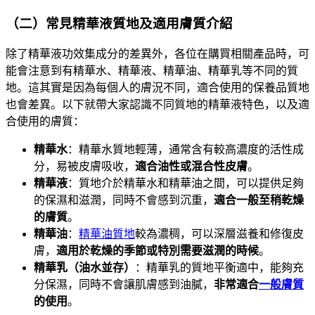
（二）常見精華液質地及適用膚質介紹
除了精華液功效集成分的差異外，各位在購買相關產品時，可
能會注意到有精華水、精華液、精華油、精華乳等不同的質
地。這其實是因為每個人的膚況不同，適合使用的保養品質地
也會差異。以下就帶大家認識不同質地的精華液特色，以及適
合使用的膚質：
精華水
：精華水質地輕薄，通常含有較高濃度的活性成
分，易被皮膚吸收，
適合油性或混合性皮膚
。
精華液
：質地介於精華水和精華油之間，可以提供足夠
的保濕和滋潤，同時不會感到沉重，
適合一般至稍乾燥
的膚質
。
精華油
：
精華油質地
較為濃稠，可以深層滋養和修復皮
膚，
適用於乾燥的季節或特別需要滋潤的時候
。
精華乳（油水並存）
：精華乳的質地平衡適中，能夠充
分保濕，同時不會讓肌膚感到油膩，
非常適合
一般膚質
的使用
。