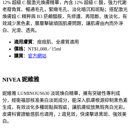
12% 超級 C 酸激光煥膚精華，內含 12% 超級 C 酸，強力代謝
老廢角質、暢通毛孔，緊緻毛孔、淡化暗沉和斑點；搭配激光
煥膚超 C 精粹與 B3 菸鹼醯胺，先修護、再阻斷、後淡化，有
效減少黑色素，層層擊破頑固肌膚問題，讓肌膚由內而外淨
白、光滑、透亮。
適用膚質
：痘痘肌、全膚質適用
價格：
NT$1,088／15ml
購買
：
官方網站
NIVEA 妮維雅
妮維雅 LUMINOUS630 淡斑煥白精華，擁有突破性專利成
分，經衛福部核准美白淡斑成分，能深入肌膚根源抑制黑色素
生成，有效淡化多種斑點與瑕疵，讓肌膚綻放無瑕亮白光彩。
皮膚科實證敏感肌也適用，2 週見效，快速擊退黑斑、強效美
白。