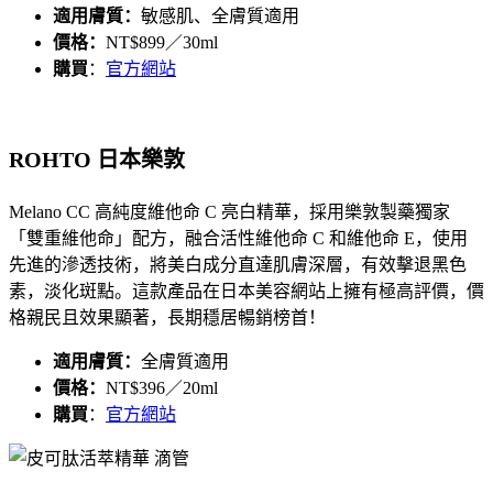
適用膚質：
敏感肌、全膚質適用
價格：
NT$899／30ml
購買
：
官方網站
ROHTO 日本樂敦
Melano CC 高純度維他命 C 亮白精華，採用樂敦製藥獨家
「雙重維他命」配方，融合活性維他命 C 和維他命 E，使用
先進的滲透技術，將美白成分直達肌膚深層，有效擊退黑色
素，淡化斑點。這款產品在日本美容網站上擁有極高評價，價
格親民且效果顯著，長期穩居暢銷榜首！
適用膚質：
全膚質適用
價格：
NT$396／20ml
購買
：
官方網站