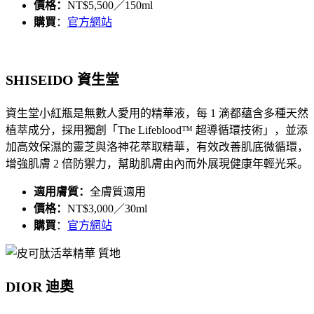
價格：
NT$5,500／150ml
購買
：
官方網站
SHISEIDO 資生堂
資生堂小紅瓶是無數人愛用的精華液，每 1 滴都蘊含多種天然
植萃成分，採用獨創「The Lifeblood™ 超導循環技術」，並添
加高效保濕的靈芝與洛神花萃取精華，有效改善肌底微循環，
增強肌膚 2 倍防禦力，幫助肌膚由內而外展現健康年輕光采。
適用膚質：
全膚質適用
價格：
NT$3,000／30ml
購買
：
官方網站
DIOR 迪奧