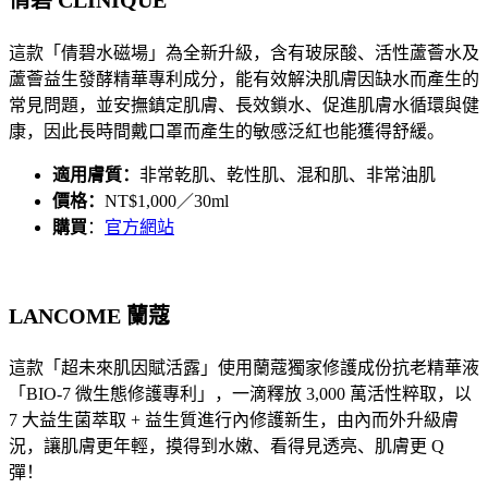
倩碧 CLINIQUE
這款「
倩碧水磁場
」為全新升級，含有玻尿酸、活性蘆薈水及
蘆薈益生發酵精華專利成分，能有效解決肌膚因缺水而產生的
常見問題，並安撫鎮定肌膚、長效鎖水、促進肌膚水循環與健
康，因此長時間戴口罩而產生的敏感泛紅也能獲得舒緩。
適用膚質：
非常乾肌、乾性肌、混和肌、非常油肌
價格：
NT$1,000／30ml
購買
：
官方網站
LANCOME 蘭蔻
這款「
超未來肌因賦活露
」使用蘭蔻獨家修護成份抗老精華液
「BIO-7 微生態修護專利」，一滴釋放 3,000 萬活性粹取，以
7 大益生菌萃取 + 益生質進行內修護新生，由內而外升級膚
況，讓肌膚更年輕，摸得到水嫩、看得見透亮、肌膚更 Q
彈！