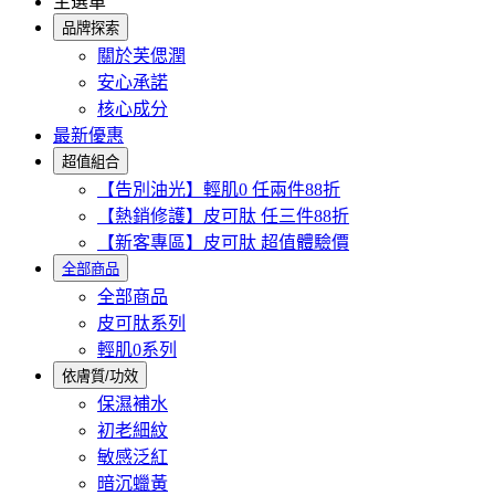
主選單
品牌探索
關於芙偲潤
安心承諾
核心成分
最新優惠
超值組合
【告別油光】輕肌0 任兩件88折
【熱銷修護】皮可肽 任三件88折
【新客專區】皮可肽 超值體驗價
全部商品
全部商品
皮可肽系列
輕肌0系列
依膚質/功效
保濕補水
初老細紋
敏感泛紅
暗沉蠟黃