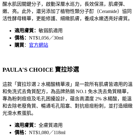
醒水肌因關鍵分子，啟動深層水巡力，長效保濕，肌膚彈、
嫩、亮。此外，還另添加了植物性類分子酊（Ceramide）協同
活性酵母精華，更能修護、細緻肌膚，養成水嫩透亮好膚質。
適用膚質：
敏弱肌適用
價格：
NT$1,056／30ml
購買
：
官方網站
PAULA'S CHOICE 寶拉珍選
這款「
寶拉珍選 2 水楊酸精華液
」是一款所有肌膚皆適用的溫
和免洗式去角質配方，為品牌熱銷 NO.1 免水洗去角質精華，
專為粉刺痘痘及毛孔困擾設計，蘊含高濃度 2% 水楊酸，能溫
和去除老廢角質、暢通毛孔阻塞、對抗痘痘粉刺，並打造細緻
光滑水煮蛋肌。
適用膚質：
全膚質適用
價格：
NT$1,080／118ml