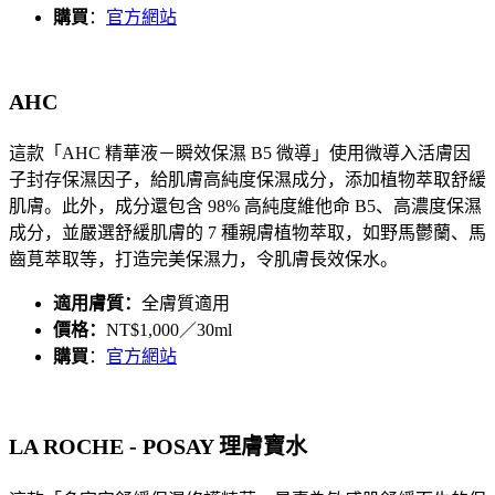
購買
：
官方網站
AHC
這款「
AHC 精華液
－瞬效保濕 B5 微導」使用微導入活膚因
子封存保濕因子，給肌膚高純度保濕成分，添加植物萃取舒緩
肌膚。此外，成分還包含 98% 高純度維他命 B5、高濃度保濕
成分，並嚴選舒緩肌膚的 7 種親膚植物萃取，如野馬鬱蘭、馬
齒莧萃取等，打造完美保濕力，令肌膚長效保水。
適用膚質：
全膚質適用
價格：
NT$1,000／30ml
購買
：
官方網站
LA ROCHE - POSAY 理膚寶水