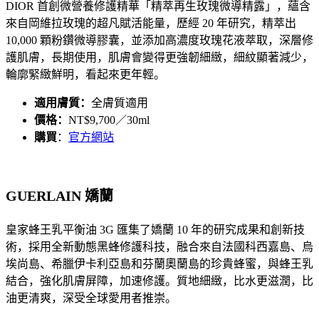
DIOR 首創微營養修護精華「精萃再生玫瑰微導精露」，蘊含
來自岡維拉玫瑰的超凡賦活能量，歷經 20 年研究，精萃出
10,000 顆粉鑽微導膠囊，並添加高濃度玫瑰花液萃取，深層修
護肌膚，長期使用，肌膚會變得更強韌細緻，細紋顯著減少，
輪廓緊緻鮮明，看起來更年輕。
適用膚質：
全膚質適用
價格：
NT$9,700／30ml
購買
：
官方網站
GUERLAIN 嬌蘭
皇家蜂王乳平衡油 3G 匯集了嬌蘭 10 年的研究成果和創新技
術，採用全新動態黑蜂修護科技，融合來自法國科西嘉島、烏
埃尚島、希臘伊卡利亞島和芬蘭奧蘭島的珍貴蜂蜜，與蜂王乳
結合，強化肌膚屏障，加速修護。質地細緻，比水更滋潤，比
油更清爽，深受全球愛用者推崇。