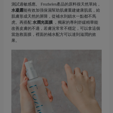
測試過敏感應。 Frozhelen產品的原料很天然單純，
水凝露
能有效加强保濕幫助肌膚重建健康肌底，給
肌膚形成天然的屏障，從補水到鎖水一點都不馬
虎。再搭配
水潤光面膜
，獨家的專利舒緩精華能
改善皮膚的不適，若膚況常常不穩定，可以拿這個
當急救面膜，裡面的補水配方可以達到滋潤的效
果。
-