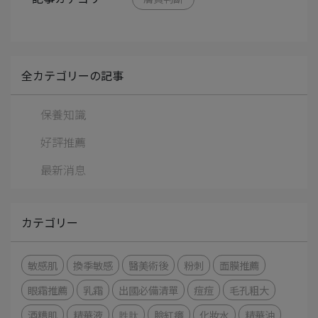
全カテゴリーの記事
保養知識
好評推薦
最新消息
カテゴリー
敏感肌
換季敏感
醫美術後
粉刺
面膜推薦
眼霜推薦
乳霜
出國必備清單
痘痘
毛孔粗大
酒糟肌
精華液
胜肽
臉紅癢
化妝水
精華油