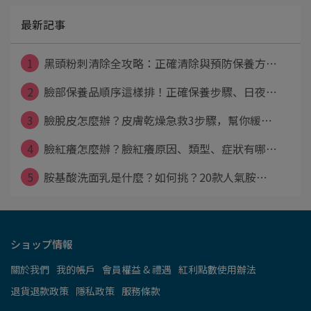
最新記事
1
黑頭粉刺清除全攻略：正確清除與預防保養方⋯
2
臉部保養品順序這樣排！正確保養步驟、日夜⋯
3
臉脫皮怎麼辦？皮膚乾燥急救3步驟，幫你緩⋯
4
臉紅癢怎麼辦？臉紅癢原因、類型、症狀有哪⋯
5
胺基酸洗面乳是什麼？如何挑？20款人氣胺⋯
ショップ情報
關於我們
我的帳戶
會員權益 & 禮遇
紅利點數使用辦法
退貨退款政策
隱私政策
服務條款