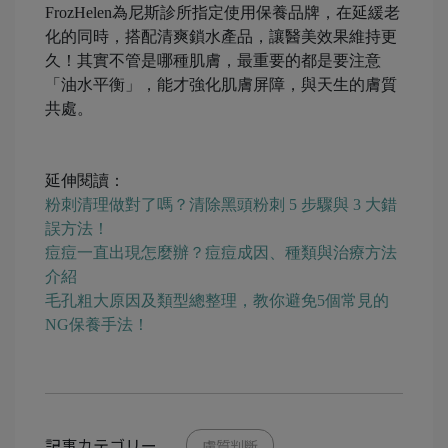
FrozHelen為尼斯診所指定使用保養品牌，在延緩老
化的同時，搭配清爽鎖水產品，讓醫美效果維持更
久！其實不管是哪種肌膚，最重要的都是要注意
「油水平衡」，能才強化肌膚屏障，與天生的膚質
共處。
延伸閱讀：
粉刺清理做對了嗎？清除黑頭粉刺 5 步驟與 3 大錯
誤方法！
痘痘一直出現怎麼辦？痘痘成因、種類與治療方法
介紹
毛孔粗大原因及類型總整理，教你避免5個常見的
NG保養手法！
記事カテゴリー
膚質判斷