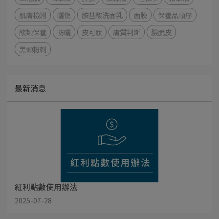
肌膚檢測
曬傷
胺基酸洗面乳
面膜
保養品順序
酸類保養
防曬
皮可肽
膚質判斷
臉脫皮
黑頭粉刺
最新消息
紅利點數使用辦法
2025-07-28