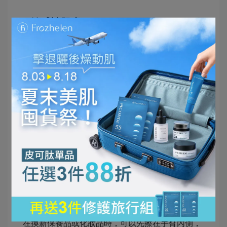
-
4.敏感性肌膚
-
-
敏感性肌膚的角質層特別薄，對外在影響較為敏
感，壓力、天氣、紫外線都是影響的因素之一。如
果肌膚失去平衡，會感覺緊繃、乾燥，嚴重甚至脫
皮，因此在保養品的挑選上有較多限制，除了避免
使用過酸過鹼的護膚品外，還需避免使用含有酒
精、香料色素等，才不會刺激皮膚反覆發炎。在保
養上會建議使用質地輕薄並加強保濕的天然產品，
在換新保養品或化妝品時，可以先擦在手臂內側，